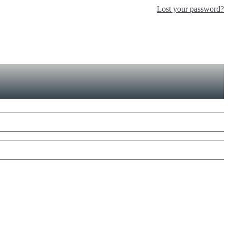
Lost your password?