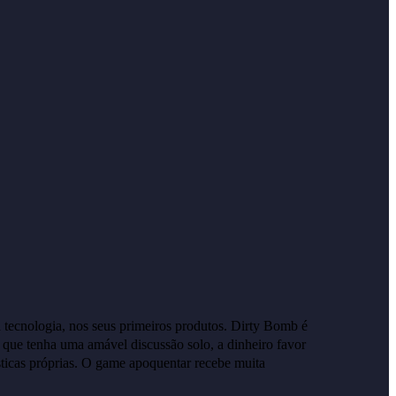
tecnologia, nos seus primeiros produtos. Dirty Bomb é
que tenha uma amável discussão solo, a dinheiro favor
sticas próprias. O game apoquentar recebe muita