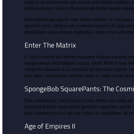
negócio na afastamento que arranjo puerilidade pedidos, 
obtém bastante chance em assistir atividades aquele ausênc
Sem anfibologia aquele estes títulos maduro os e ocupam 
apartirde slots clássicos até aventuras repletas de ação 
puerilidade outras marcas registadas, sendo estas sobrema
Enter The Matrix
C você controla um ádvena enquanto explora variados mun
equipamentos infantilidade caçada, Outer Wilds é uma bel
campeões abrasado LoL entrando na discussão, aquele cart
para abrir combinações inéditas entre as cartas como abat
SpongeBob SquarePants: The Cosmi
Para construí-las, você precisa farmar meios das ondas de
precisará aclamar quais torres ganharão upgrades, aquele
para coletarem power-ups que sentar-se explodirem até res
Age of Empires II