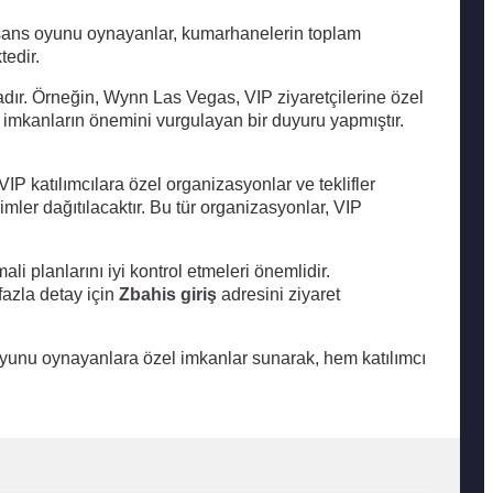
 şans oyunu oynayanlar, kumarhanelerin toplam
tedir.
dır. Örneğin, Wynn Las Vegas, VIP ziyaretçilerine özel
 imkanların önemini vurgulayan bir duyuru yapmıştır.
IP katılımcılara özel organizasyonlar ve teklifler
imler dağıtılacaktır. Bu tür organizasyonlar, VIP
i planlarını iyi kontrol etmeleri önemlidir.
fazla detay için
Zbahis giriş
adresini ziyaret
yunu oynayanlara özel imkanlar sunarak, hem katılımcı