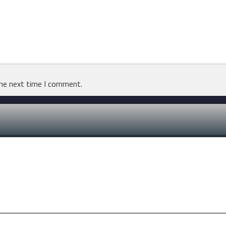
the next time I comment.