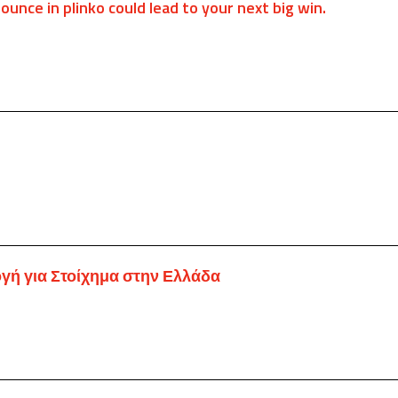
ounce in plinko could lead to your next big win.
ογή για Στοίχημα στην Ελλάδα