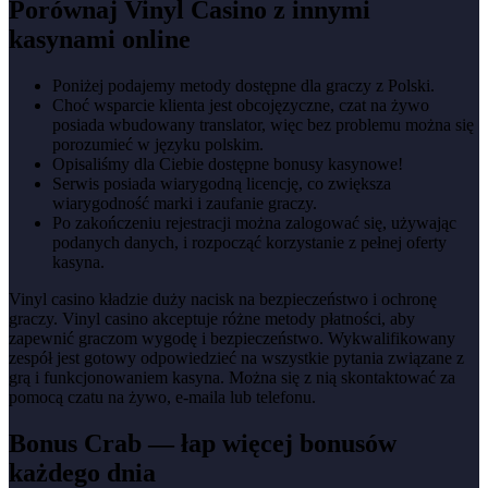
Porównaj Vinyl Casino z innymi
kasynami online
Poniżej podajemy metody dostępne dla graczy z Polski.
Choć wsparcie klienta jest obcojęzyczne, czat na żywo
posiada wbudowany translator, więc bez problemu można się
porozumieć w języku polskim.
Opisaliśmy dla Ciebie dostępne bonusy kasynowe!
Serwis posiada wiarygodną licencję, co zwiększa
wiarygodność marki i zaufanie graczy.
Po zakończeniu rejestracji można zalogować się, używając
podanych danych, i rozpocząć korzystanie z pełnej oferty
kasyna.
Vinyl casino kładzie duży nacisk na bezpieczeństwo i ochronę
graczy. Vinyl casino akceptuje różne metody płatności, aby
zapewnić graczom wygodę i bezpieczeństwo. Wykwalifikowany
zespół jest gotowy odpowiedzieć na wszystkie pytania związane z
grą i funkcjonowaniem kasyna. Można się z nią skontaktować za
pomocą czatu na żywo, e-maila lub telefonu.
Bonus Crab — łap więcej bonusów
każdego dnia