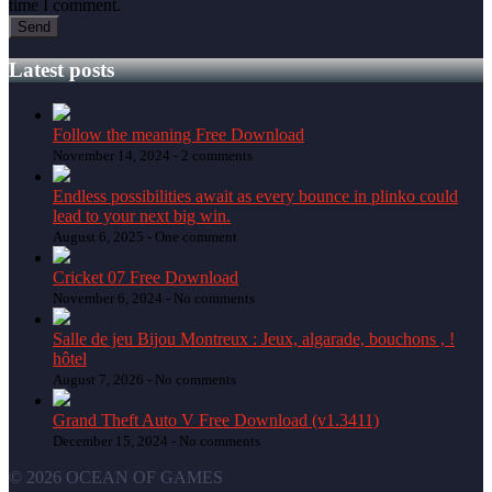
time I comment.
Latest posts
Follow the meaning Free Download
November 14, 2024 -
2 comments
Endless possibilities await as every bounce in plinko could
lead to your next big win.
August 6, 2025 -
One comment
Cricket 07 Free Download
November 6, 2024 -
No comments
Salle de jeu Bijou Montreux : Jeux, algarade, bouchons , !
hôtel
August 7, 2026 -
No comments
Grand Theft Auto V Free Download (v1.3411)
December 15, 2024 -
No comments
© 2026 OCEAN OF GAMES