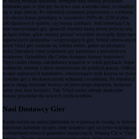
W naszej recenzji opiszemy, dostępne tutaj bonusy powitalne,
bibliotekę gier, w tym gry na żywo oraz wszystko inny, co znajduje
się w jego ofercie. Po rejestracji zostaniesz poproszony o wybranie,
czy chcesz bonus powitalny w wysokości 100% do 2250 zł plus
200 darmowych spinów, czy bonus cashback. Jeśli interesują Cię
inne emocjonujące gry, sprawdź również naszą stronę poświęconą
jackpot online, gdzie możesz poznać wszystkie szczegóły dotyczące
najnowszych jackpotów i wygrywających gier. Wśród oferowanych
przez Vinyl gier znalazła się ruletka online, poker na pieniądze,
kości, blackjack i inne popularne gry kasynowe z prawdziwym
krupierem. Opisaliśmy dla Ciebie dostępne bonusy kasynowe!
Vinyl casino oferuje całodobowe wsparcie w wielu językach, hojne
cashbacki, turnieje i oferty dostosowane do polskich graczy. Odkryj
tysiące najlepszych automatów, emocjonujące stoły kasyna na żywo
i lokalne gry z błyskawicznymi wpłatami i wypłatami. Po rejestracji
gracze mogą otrzymać bonusy od pierwszego depozytu, darmowe
spiny oraz inne korzyści. Tak, Vinyl casino oferuje atrakcyjne
bonusy powitalne dla nowych użytkowników.
Nasi Dostawcy Gier
Każda wizyta na naszej platformie to wyprawa do świata, w którym
klasyczne automaty do gier, stoły krupiera i gry na żywo współgrają
z elementami różnych gatunków muzycznych. Witamy Cię w Vinyl
kasyno – Twoim muzycznym kasynie online, które od czerwca