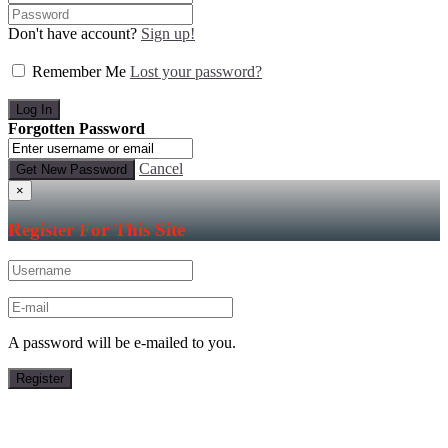
Don't have account?
Sign up!
Remember Me
Lost your password?
Forgotten Password
Cancel
×
Register For This Site
A password will be e-mailed to you.