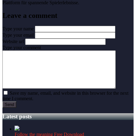
Plattform für spannende Spielerlebnisse.
Leave a comment
Type your name
Type your email
Website url
Type your comment
Save my name, email, and website in this browser for the next
time I comment.
Latest posts
Follow the meaning Free Download