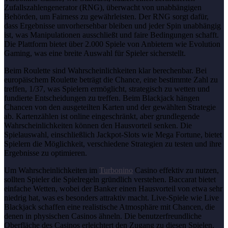
Zufallszahlengenerator (RNG), überwacht von unabhängigen
Behörden, um Fairness zu gewährleisten. Der RNG sorgt dafür,
dass Ergebnisse unvorhersehbar bleiben und jeder Spin unabhängig
ist, was Manipulationen ausschließt und faire Bedingungen schafft.
Die Plattform bietet über 2.000 Spiele von Anbietern wie Evolution
Gaming, was eine breite Auswahl für Spieler sicherstellt.
Beim Roulette sind Wahrscheinlichkeiten klar berechenbar. Bei
europäischem Roulette beträgt die Chance, eine bestimmte Zahl zu
treffen, 1/37, was Spielern ermöglicht, strategisch zu wetten und
fundierte Entscheidungen zu treffen. Beim Blackjack hängen
Chancen von den ausgeteilten Karten und der gewählten Strategie
ab. Kartenzählen ist online eingeschränkt, aber grundlegende
Wahrscheinlichkeiten können den Hausvorteil senken. Die
Spielauswahl, einschließlich Jackpot-Slots wie Mega Fortune, bietet
Spielern die Möglichkeit, verschiedene Strategien zu testen und ihre
Ergebnisse zu optimieren.
Um Wahrscheinlichkeiten im
Turbonino
Casino effektiv zu nutzen,
sollten Spieler die Spielregeln gründlich verstehen. Baccarat bietet
einfache Wetten, wobei der Banker einen Hausvorteil von etwa sehr
niedrig hat, was es besonders attraktiv macht. Live-Spiele wie Live
Blackjack schaffen eine realistische Atmosphäre mit Chancen, die
denen in physischen Casinos ähneln. Die benutzerfreundliche
Oberfläche des Casinos erleichtert den Zugang zu diesen Spielen,