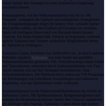
sodass Spieler ihre Strategien in einer immersiven Umgebung
anwenden können.
Bonusangebote, wie der Willkommensbonus mit bis zu 100
Freispiele, verlängern die Spielzeit und ermöglichen Strategietests.
Die Umsatzbedingungen liegen bei hohem Wert, weshalb Spieler
diese prüfen sollten, um den Einfluss auf Gewinne zu verstehen.
Spiele mit niedrigem Hausvorteil wie Baccarat bieten bessere
Chancen. Ein festes Budget hilft, Verluste zu begrenzen, während
tägliche Aktionen und Turniere zusätzliche Möglichkeiten bieten,
die Spielzeit zu verlängern.
Turbonino Casino, betrieben von SkillOnNet Ltd., ist durch mehrere
Behörden reguliert,
Turbonino
was faire Spiele mit geprüften
Wahrscheinlichkeiten garantiert. SSL-Verschlüsselung schützt Daten
und Transaktionen, unterstützt durch Zahlungsmethoden wie Visa.
Spieler können sich auf ihre Strategien konzentrieren, ohne
Sicherheitsbedenken. Die Plattform bietet zudem ein VIP-Programm
mit Belohnungen wie schnelleren Auszahlungen und exklusiven
Angeboten, was das Spielerlebnis weiter verbessert.
Zusammenfassend ist die Wahrscheinlichkeitstheorie ein Vorteil im
Turbonino Casino. Mit Spielkenntnissen, Budgetmanagement und
strategischer Boninutzung können Spieler ihre Chancen optimieren.
Ob Anfänger oder Stratege, Turbonino Casino bietet eine sichere