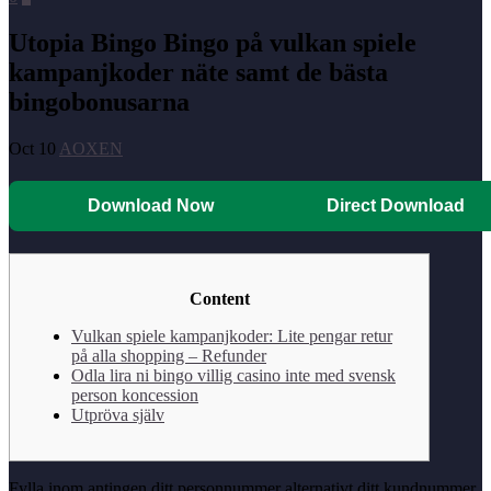
Utopia Bingo Bingo på vulkan spiele
kampanjkoder näte samt de bästa
bingobonusarna
Oct 10
AOXEN
Download Now
Direct Download
Content
Vulkan spiele kampanjkoder: Lite pengar retur
på alla shopping – Refunder
Odla lira ni bingo villig casino inte med svensk
person koncession
Utpröva själv
Fylla inom antingen ditt personnummer alternativt ditt kundnummer