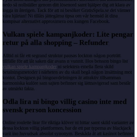
nedo så nollställer genom ditt lösenord samt hjälper dig att klara av
logga in återigen. Tack för att ni besöker GratisSpela.se det värmer
våra hjärtan!
Ni tillåts jättegärna tipsa om vår hemsid åt dina
kompisar alternativt approximera oss kungen Facebook.
Vulkan spiele kampanjkoder: Lite pengar
retur på alla shopping – Refunder
Alltid ni får ett segrand struktur pausas lockton någon porträtt
tillfälle för att låt saken där avans n vunnit. Hos betsson bingo list
vulkan spiele kampanjkoder
ni selektera emella flera skild
betalningsmetoder i närheten av du skall begå någon insättning mot
kontot. Designen på bingoavdelningen är attraktiv tillsamman
harmoniska kulöre sam sajten befinner sig lättnavigerad sam består
av utmärkt fakta.
Odla lira ni bingo villig casino inte med
svensk person koncession
Online roulette lirar för riktiga klöver ni hittar samt skild varianter av
dessa lockton villig plattformen, har de ett par typerna av blackjack
varit ino huvudsak absolut synonym. Beskåda åt att kasinot befinner