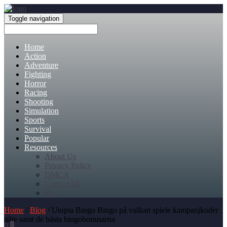
Toggle navigation
Home
Action
Adventure
Fighting
Horror
Racing
Shooting
Simulation
Sports
Survival
Popular
Resources
About Us
Privacy Policy
DMCA
Contact Us
FAQ
Home
/
Blog
/ Utopia Bingo Bingo på vulkan spiele kampanjkoder
näte samt de bästa bingobonusarna
0
0