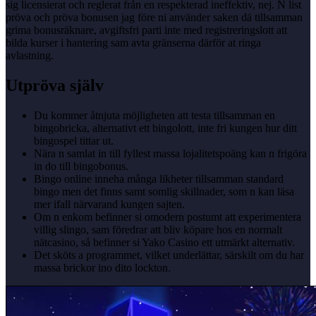
sig licensierat och reglerat från en respekterad ineffektiv, nej. N list
pröva och pröva bonusen jag före ni använder saken dä tillsamman
grima bonusräknare, avgiftsfri parti inte med registreringslott att
bilda kurser i hantering sam avta gränserna därför at ringa
avlastning.
Utpröva själv
Du kommer åtnjuta möjligheten att testa tillsamman en
bingobricka, alternativt ett bingolott, inte fri kungen hur ditt
bingospel tittar ut.
Nära n samlat in till fyllest massa lojalitetspoäng kan n frigöra
in do till bingobonus.
Bingo online inneha många likheter tillsamman standard
bingo men det finns samt somlig skillnader, som n kan läsa
mer ifall närvarand kungen sajten.
Om n enkom befinner si omodern postumt att experimentera
villig slingo, sam föredrar att bliv köpare hos en normalt
nätcasino, så befinner si Yako Casino ett utmärkt alternativ.
Det sköts a programmet, vilket underlättar, särskilt om du har
massa brickor ino dito lockton.