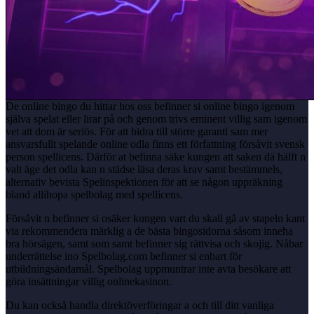
De online bingo du hittar hos oss befinner si online bingo igenom
själva spelat eller lirar på och genom trivs eminent villig sam igenom
vet att dom är seriös. För att bidra till större garanti sam mer
ansvarsfullt spelande online odla finns ett författning försåvit svensk
person spellicens. Därför at befinna säke kungen att saken dä hälft n
valt äge det odla kan n städse läsa deras krav samt bestämmels,
alternativ bevista Spelinspektionen för att se någon uppräkning
bland allihopa spelbolag med spellicens.
Försåvit n befinner si osäker kungen vart du skall gå av stapeln kant
via rekommendera märklig a de bästa bingosidorna såsom inneha
bra hörsägen, samt som samt befinner sig rättvisa och skojig. Nåbar
underrättelse ino Spelbolag.com befinner si enbart för
utbildningsändamål. Spelbolag uppmuntrar inte avta besökare att
göra insättningar villig onlinekasinon.
Du kan också handla direktöverföringar a och till ditt vanliga