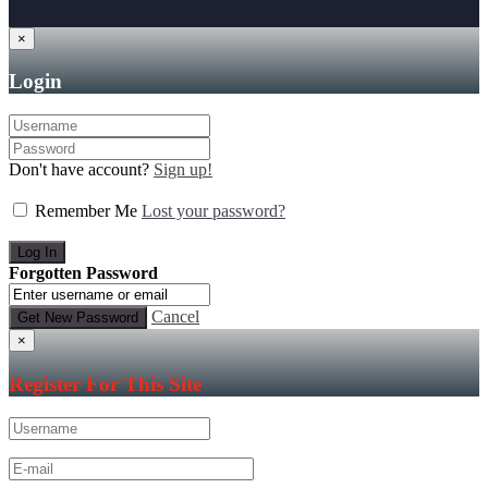
×
Login
Don't have account?
Sign up!
Remember Me
Lost your password?
Forgotten Password
Cancel
×
Register For This Site