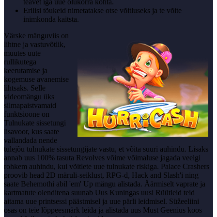
teavet iga uue olukorra kohta.
Erilisi tõukeid nimetatakse otse võitluseks ja te võite
inimkonda kaitsta.
Värske mänguviis on
lihtne ja vastuvõtlik,
muutes uute
rullikutega
keerutamise ja
kogemuse avanemise
lihtsaks. Selle
videomängu üks
silmapaistvamaid
funktsioone on
Tulnukate sissetungi
lisavoor, kus saate
vallandada nende
tulejõu tulnukate sissetungijate vastu, et võita suuri auhindu. Lisaks
annab uus 100% tasuta Revolves võime võimaluse jagada veelgi
rohkem auhindu, kui võitlete uue tulnukate riskiga. Palace Crashers
proovib head 2D märuli-seiklust, RPG-d, Hack and Slash'i ning
saate Behemothi abil 'em' Up mängu alistada. Äärmiselt vaprate ja
kartmatute olenditena suunab Uus Kuningas uusi Rüütleid teid
aitama uue printsessi päästmisel ja uue pärli leidmisel. Süžeeliini
osas on teie lõppeesmärk leida ja alistada uus Must Geenius koos