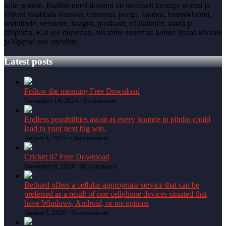
selle peatate. Rullide uued ikoonid on tavaliselt farmiga seotud ja
võivad sisaldada vanaisa, vanaema, poega, kauboi, lemmikloomi,
kodulinde, veoautot, haagist, postkasti, välikäimlat, lauda ja
täispiima. Kui see õnnestub, siis mine suurimas hoitud linnas kõrvale
ja lõpetad uue ettevõtte.
Latest posts
Follow the meaning Free Download
November 14, 2024 -
2 comments
Endless possibilities await as every bounce in plinko could
lead to your next big win.
August 6, 2025 -
One comment
Cricket 07 Free Download
November 6, 2024 -
No comments
Bethard offers a cellular-appropriate service that can be
preferred as a result of one cellphone devices situated that
have Windows, Android, or ios options
August 8, 2026 -
No comments