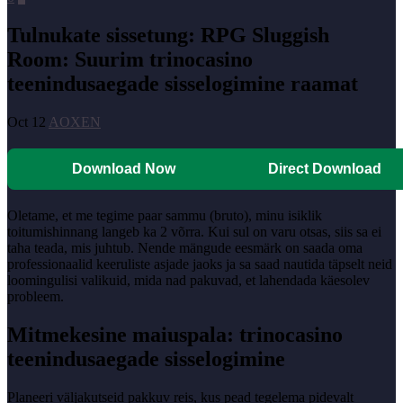
Tulnukate sissetung: RPG Sluggish
Room: Suurim trinocasino
teenindusaegade sisselogimine raamat
Oct 12
AOXEN
Download Now
Direct Download
Oletame, et me tegime paar sammu (bruto), minu isiklik
toitumishinnang langeb ka 2 võrra. Kui sul on varu otsas, siis sa ei
taha teada, mis juhtub.
Nende mängude eesmärk on saada oma
professionaalid keeruliste asjade jaoks ja sa saad nautida täpselt neid
loomingulisi valikuid, mida nad pakuvad, et lahendada käesolev
probleem.
Mitmekesine maiuspala: trinocasino
teenindusaegade sisselogimine
Planeeri väljakutseid pakkuv reis, kus pead tegelema pidevalt