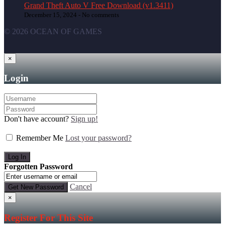
Grand Theft Auto V Free Download (v1.3411)
December 15, 2024 -
No comments
© 2026 OCEAN OF GAMES
×
Login
Don't have account?
Sign up!
Remember Me
Lost your password?
Forgotten Password
Cancel
×
Register For This Site