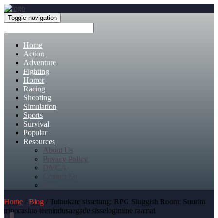
Toggle navigation
Home
Action
Adventure
Fighting
Horror
Racing
Shooting
Simulation
Sports
Survival
Popular
Resources
About Us
Privacy Policy
DMCA
Contact Us
FAQ
Home
/
Blog
/ Tulnukate sissetung: RPG Sluggish Room: Suurim
trinocasino teenindusaegade sisselogimine raamat
0
0