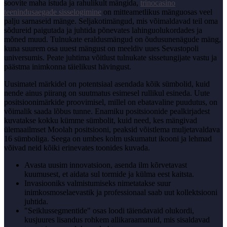
soovite maha istuda ja rahulikult mängida,
trinocasino
teenindusaegade sisselogimine
on mitteametlikus mänguosas veel
palju sarnaseid mänge. Seljakotimängud, mis võimaldavad teil oma
sõdureid paigutada ja juhtida põnevates lahinguolukordades ja
mõned muud. Tulnukate eraldusmängud on õudusunenägude mäng,
kuna suurem osa uuest mängust on meeldiv uues Sevastopoli
universumis. Peate juhtima võitlust tulnukate sissetungijate vastu ja
päästma inimkonna täielikust hävingust.
Uusimatel märkidel on potentsiaal asendada kõik sümbolid, kuid
nende ainus piirang on suutmatus esimesel rullikul esineda. Uute
positsioonimärkide proovimisel, millel on ebatavaline puudutus, on
võimalik saada lõbus tunne. Enamiku positsioonide pealkirjadest
kuvatakse kokku kümme sümbolit, kuid need, kes mängivad
ülemaailmset Moolah positsiooni, peaksid võistlema muljetavaldava
16 sümboliga. Seega on umbes kolm uskumatut ikooni ja lehmad
võivad neid kõiki erinevates toonides kuvada.
Avasta uusim innovatsioon, asenda ilm kõrvetavast
kuumusest, et aidata sul tormide ja külma eest kaitsta.
Invasiooniks valmistumiseks nimetatakse suur
inimkosmoselaevastik ja professionaal saab uut kollektsiooni
juhtida.
"Seiklussegmentide" osas loodi täiendavaid olukordi,
kusjuures lisandus rohkem allikaraamatuid, mis sisaldavad