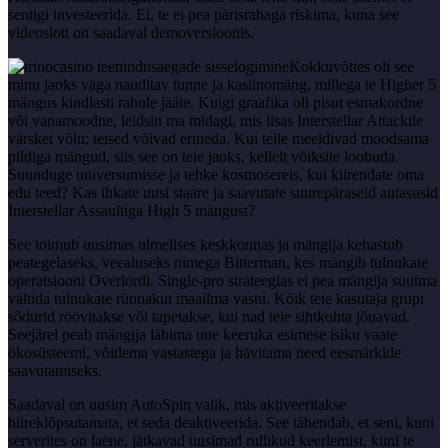
sentigi investeerida. Ei, te ei pea pärisrahaga riskima, kuna see
videoslott on saadaval demoversioonis.
Kokkuvõttes oli see
minu jaoks väga nauditav tunne ja kasiinomäng, millega te Higher 5
mängus kindlasti rahule jääte. Kuigi graafika oli pisut esmakordne
või vanamoodne, leidsin ma midagi, mis lisas Interstellar Attackile
värsket võlu; teised võivad erineda. Kui teile meeldivad moodsama
pildiga mängud, siis see on teie jaoks, kellelt võiksite loobuda.
Suunduge universumisse ja tehke kosmosereis, kui kiirendate oma
edu teed? Kas ihkate uusi staare ja saavutate suurepäraseid autasusid
Interstellar Assaultiga High 5 mängust?
See toimub uusimas ulmelises keskkonnas ja mängija kehastub
peategelaseks, veealuseks nimega Bitterman, kes mängib tulnukate
operatsiooni Overlordi. Single-pro strateegias ei pea mängija suutma
vältida tulnukate rünnakut maailma vastu. Kõik teie kasutaja grupi
sõdurid röövitakse või tapetakse, kui nad teie sihtkohta jõuavad.
Seejärel peab mängija läbima uue keeruka esimese isiku vaate
ökosüsteemi, võitlema vastastega ja hävitama need eesmärkide
saavutamiseks.
Saadaval on uusim AutoSpin valik, mis aktiveeritakse
hiireklõpsutamata, et seda deaktiveerida. See tähendab, et seni, kuni
serverites on laene, jätkavad uusimad rullikud keerlemist, kuni te