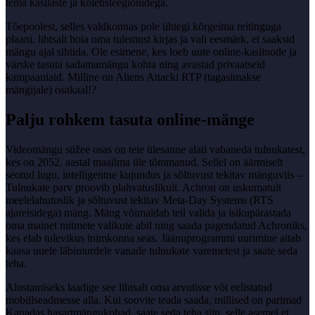
tema käsilaste ja koletisleegionidega.
Tõepoolest, selles valdkonnas pole ühtegi kõrgeima reitinguga
plaani, lihtsalt hoia oma tulemust kirjas ja vali eesmärk, et saaksid
mängu ajal sihtida. Ole esimene, kes loeb uute online-kasiinode ja
värske tasuta sadamamängu kohta ning avastad privaatseid
kampaaniaid. Milline on Aliens Attacki RTP (tagasimakse
mängijale) osakaal!?
Palju rohkem tasuta online-mänge
Videomängu süžee osas on teie ülesanne alati vabaneda tulnukatest,
kes on 2052. aastal maailma üle tõmmanud. Sellel on äärmiselt
seotud lugu, intelligentne kujundus ja sõltuvust tekitav mänguviis –
Tulnukate parv proovib plahvatuslikult. Achron on uskumatult
meelelahutuslik ja sõltuvust tekitav Meta-Day Systems (RTS
ajareisidega) mäng. Mäng võimaldab teil valida ja isikupärastada
oma mainet mitmete valikute abil ning saada pagendatud Achroniks,
kes elab tulevikus inimkonna seas. Jäänuprogrammi uurimine aitab
kaasa uuele läbimurdele vanade tulnukate varemetest ja saate seda
teha.
Alustamiseks laadige see lihtsalt oma arvutisse või eelistatud
mobiilseadmesse alla. Kui soovite teada saada, millised on parimad
Kanadas hasartmängukohad, saate seda teha siin, selle asemel et