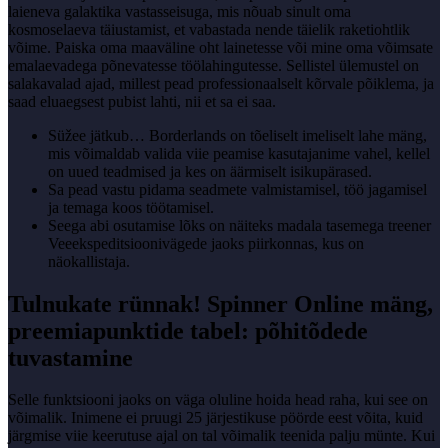
laieneva galaktika vastasseisuga, mis nõuab sinult oma
kosmoselaeva täiustamist, et vabastada nende täielik raketiohtlik
võime. Paiska oma maaväline oht lainetesse või mine oma võimsate
emalaevadega põnevatesse töölahingutesse. Sellistel ülemustel on
salakavalad ajad, millest pead professionaalselt kõrvale põiklema, ja
saad eluaegsest pubist lahti, nii et sa ei saa.
Süžee jätkub… Borderlands on tõeliselt imeliselt lahe mäng,
mis võimaldab valida viie peamise kasutajanime vahel, kellel
on uued teadmised ja kes on äärmiselt isikupärased.
Sa pead vastu pidama seadmete valmistamisel, töö jagamisel
ja temaga koos töötamisel.
Seega abi osutamise lõks on näiteks madala tasemega treener
Veeekspeditsioonivägede jaoks piirkonnas, kus on
näokallistaja.
Tulnukate rünnak! Spinner Online mäng,
preemiapunktide tabel: põhitõdede
tuvastamine
Selle funktsiooni jaoks on väga oluline hoida head raha, kui see on
võimalik. Inimene ei pruugi 25 järjestikuse pöörde eest võita, kuid
järgmise viie keerutuse ajal on tal võimalik teenida palju münte. Kui