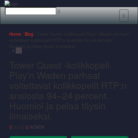
Toggle
navigat
Home
/
Blog
/ Tower Quest -kolikkopeli Play'n Waden parhaat
voitettavat kolikkopelit RTP:n ansiosta 94–24 percent.
Huomioi ja pelaa täysin ilmaiseksi.
0
0
Tower Quest -kolikkopeli
Play'n Waden parhaat
voitettavat kolikkopelit RTP:n
ansiosta 94–24 percent.
Huomioi ja pelaa täysin
ilmaiseksi.
Oct 02
AOXEN