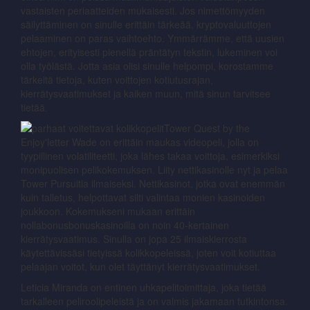
vastaisten periaatteiden mukaisesti. Jos nimettömyyden
säilyttäminen on sinulle erittäin tärkeää, kryptovaluuttojen
pelaaminen on paras vaihtoehto. Ymmärrämme, että uusien
ehtojen, erityisesti pienellä präntätyn tekstin, lukeminen voi
olla työlästä. Jotta asia olisi sinulle helpompi, korostamme
tärkeitä tietoja, kuten voittojen kotiutusrajan,
kierrätysvaatimukset ja kaiken muun, mitä sinun tarvitsee
tietää.
Tower Quest by the
Enjoy'letter Wade on erittäin maukas videopeli, jolla on
tyypillinen volatiliteetti, joka lähes takaa voittoja, esimerkiksi
monipuolisen pelikokemuksen. Liity nettikasinolle nyt ja pelaa
Tower Pursuitia ilmaiseksi. Nettikasinot, jotka ovat enemmän
kuin talletus, helpottavat silti valintaa monien kasinoiden
joukkoon. Kokemukseni mukaan erittäin
nollabonusbonuskasinoilla on noin 40-kertainen
kierrätysvaatimus. Sinulla on jopa 25 ilmaiskierrosta
käytettävissäsi tietyissä kolikkopeleissä, joten voit kotiuttaa
pelaajan voitot, kun olet täyttänyt kierrätysvaatimukset.
Leticia Miranda on entinen uhkapelitoimittaja, joka tietää
tarkalleen peliroolipeleistä ja on valmis jakamaan tutkintonsa.