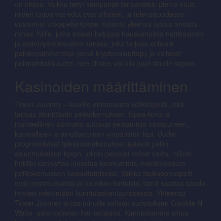
on oltava. Vaikka tietyt kampanjat tarjoavatkin pieniä etuja,
niiden tarjoamat edut ovat alhaiset, ja tulevaisuudessa
uusimmat uhkapeliyritykset löytävät yleensä tapoja ansaita
rahaa. Niille, jotka etsivät helppoa hauskanpitoa nettikasinon
ja vedonlyöntisivuston kanssa, joka tarjoaa erilaisia ​​
palkkiovaihtoehtoja (sekä kryptovaluuttoja) ja valtavat
pelimahdollisuudet, See.choice voi olla juuri sinulle sopiva.
Kasinoiden määrittäminen
Tower Journey – kokeile erinomaista kolikkopeliä, joka
tarjoaa jännittävän pelikokemuksen. Upea kuva ja
ihanteellinen ääniraita auttavat pelaamista innostuneen,
kapinallisen ja ainutlaatuisen ympäristön läpi. Uudet
progressiiviset taikajuomabonukset lisäävät peliin
asianmukaisen kyvyn, jolloin pelaajat voivat valita, milloin
heidän kannattaa lunastaa kannustimia maksimaalisen
pelikokemuksen saavuttamiseksi. Vaikka taukobonuspelit
ovat monimutkaisia ​​ja hauskan tuntuisia, tämä saattaa saada
ihmiset miettimään kunnialaskentaprosessia. Yhteensä
Tower Journey antaa minulle vahvan suosituksen Gamble N
Wade -satamapelien harrastajana. Kannustamme sinua