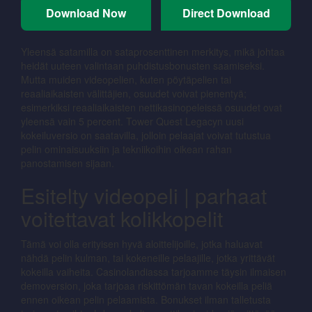
Download Now
Direct Download
Yleensä satamilla on sataprosenttinen merkitys, mikä johtaa
heidät uuteen valintaan puhdistusbonusten saamiseksi.
Mutta muiden videopelien, kuten pöytäpelien tai
reaaliaikaisten välittäjien, osuudet voivat pienentyä;
esimerkiksi reaaliaikaisten nettikasinopeleissä osuudet ovat
yleensä vain 5 percent.
Tower Quest Legacyn uusi
kokeiluversio on saatavilla, jolloin pelaajat voivat tutustua
pelin ominaisuuksiin ja tekniikoihin oikean rahan
panostamisen sijaan.
Esitelty videopeli | parhaat
voitettavat kolikkopelit
Tämä voi olla erityisen hyvä aloittelijoille, jotka haluavat
nähdä pelin kulman, tai kokeneille pelaajille, jotka yrittävät
kokeilla vaiheita. Casinolandiassa tarjoamme täysin ilmaisen
demoversion, joka tarjoaa riskittömän tavan kokeilla peliä
ennen oikean pelin pelaamista. Bonukset ilman talletusta