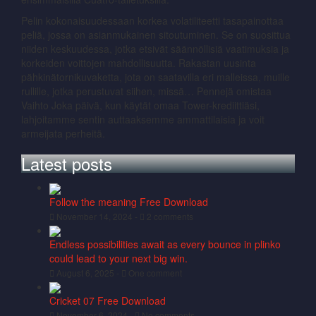
Pelin kokonaisuudessaan korkea volatiliteetti tasapainottaa
peliä, jossa on asianmukainen sitoutuminen. Se on suosittua
niiden keskuudessa, jotka etsivät säännöllisiä vaatimuksia ja
korkeiden voittojen mahdollisuutta. Rakastan uusinta
pähkinätornikuvaketta, jota on saatavilla eri malleissa, muille
rullille, jotka perustuvat siihen, missä… Pennejä omistaa
Vaihto Joka päivä, kun käytät omaa Tower-krediittiäsi,
lahjoitamme sentin auttaaksemme ammattilaisia ​​ja voit
armeijata perheitä.
Latest posts
Follow the meaning Free Download
November 14, 2024 -
2 comments
Endless possibilities await as every bounce in plinko
could lead to your next big win.
August 6, 2025 -
One comment
Cricket 07 Free Download
November 6, 2024 -
No comments