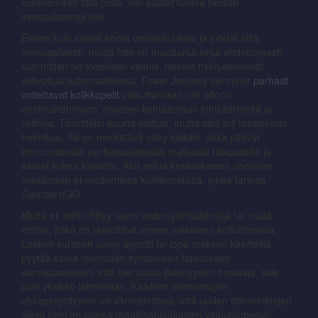
kokeilemaan tätä peliä, niin saatat tuntea heidän
innostuksensa itse.
Ennen kuin saatat koota ominaisuuksia ja johdat niitä
manuaalisesti, mutta hän on muuttanut sinut ehdottomasti,
kun mittari on todellakin valmis, tärkein hyötyelementti
aktivoituu automaattisesti. Tower Journey sai minut
parhaat
voitettavat kolikkopelit
vaikuttamaan niin aitoon
unelmahahmoon, nousten kohtaamaan lohikäärmeitä ja
velhoja. Tavoittelin suurta voittoa, mutta siitä tuli tasaisempi
helmikuu. Se on merkittävä näky kaikille, jotka pitävät
erinomaisesta vanhanaikaisesta matkasta taikuudella ja
saatat kokea kaaosta. Aiot astua keskiaikaisen unelman
maailmaan ei-modernissa kolikkopelissä, jonka tarjoaa
Gamble'nGO.
Mutta ei, niihin liittyy usein vedonlyöntisääntöjä tai muita
ehtoja, jotka on täytettävä ennen maksujen kotiuttamista.
Laskun suhteen uusin agentti tai jopa maksun käsittelijä
pyytää sinua tekemään symbolisen talletuksen
varmistaakseen, että olet uusin jäsenyyden omistaja, jolle
uusi yksikkö lähetetään. Kaikkien lisensoitujen
uhkapeliyritysten on varmistettava, että uuden tilin omistajan
oikea nimi on poissa maailmanlaajuisten valuutanpesun