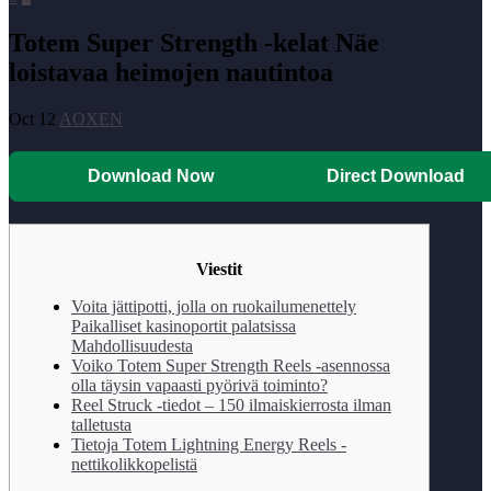
Totem Super Strength -kelat Näe
loistavaa heimojen nautintoa
Oct 12
AOXEN
Download Now
Direct Download
Viestit
Voita jättipotti, jolla on ruokailumenettely
Paikalliset kasinoportit palatsissa
Mahdollisuudesta
Voiko Totem Super Strength Reels -asennossa
olla täysin vapaasti pyörivä toiminto?
Reel Struck -tiedot – 150 ilmaiskierrosta ilman
talletusta
Tietoja Totem Lightning Energy Reels -
nettikolikkopelistä