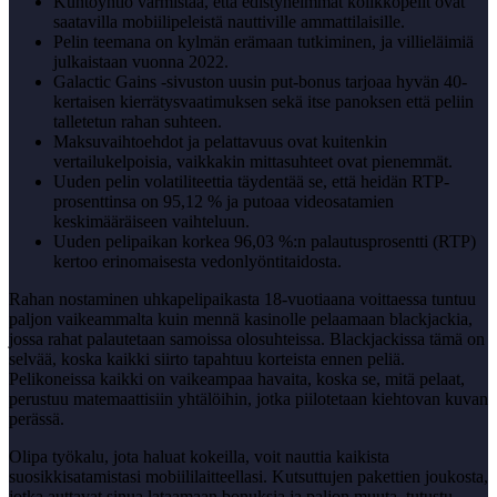
Kuntoyhtiö varmistaa, että edistyneimmät kolikkopelit ovat
saatavilla mobiilipeleistä nauttiville ammattilaisille.
Pelin teemana on kylmän erämaan tutkiminen, ja villieläimiä
julkaistaan ​​vuonna 2022.
Galactic Gains -sivuston uusin put-bonus tarjoaa hyvän 40-
kertaisen kierrätysvaatimuksen sekä itse panoksen että peliin
talletetun rahan suhteen.
Maksuvaihtoehdot ja pelattavuus ovat kuitenkin
vertailukelpoisia, vaikkakin mittasuhteet ovat pienemmät.
Uuden pelin volatiliteettia täydentää se, että heidän RTP-
prosenttinsa on 95,12 % ja putoaa videosatamien
keskimääräiseen vaihteluun.
Uuden pelipaikan korkea 96,03 %:n palautusprosentti (RTP)
kertoo erinomaisesta vedonlyöntitaidosta.
Rahan nostaminen uhkapelipaikasta 18-vuotiaana voittaessa tuntuu
paljon vaikeammalta kuin mennä kasinolle pelaamaan blackjackia,
jossa rahat palautetaan samoissa olosuhteissa. Blackjackissa tämä on
selvää, koska kaikki siirto tapahtuu korteista ennen peliä.
Pelikoneissa kaikki on vaikeampaa havaita, koska se, mitä pelaat,
perustuu matemaattisiin yhtälöihin, jotka piilotetaan kiehtovan kuvan
perässä.
Olipa työkalu, jota haluat kokeilla, voit nauttia kaikista
suosikkisatamistasi mobiililaitteellasi. Kutsuttujen pakettien joukosta,
jotka auttavat sinua lataamaan bonuksia ja paljon muuta, tutustu