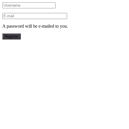
A password will be e-mailed to you.