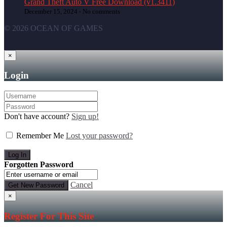
Grand Theft Auto V Free Download (v1.3411)
December 15, 2024 -
No comments
© 2026 OCEAN OF GAMES
×
Login
Don't have account?
Sign up!
Remember Me
Lost your password?
Forgotten Password
Cancel
×
Register For This Site