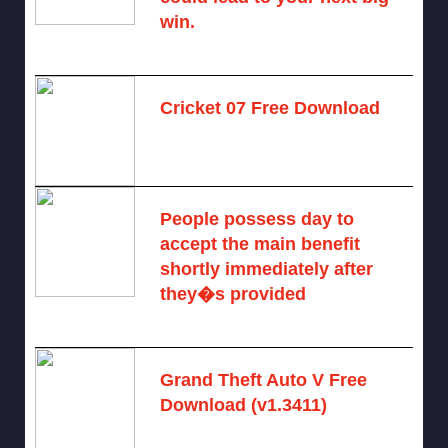
win.
August 6, 2025 -
One comment
Cricket 07 Free Download
November 6, 2024 -
No comments
People possess day to
accept the main benefit
shortly immediately after
they�s provided
August 6, 2026 -
No comments
Grand Theft Auto V Free
Download (v1.3411)
December 15, 2024 -
No comments