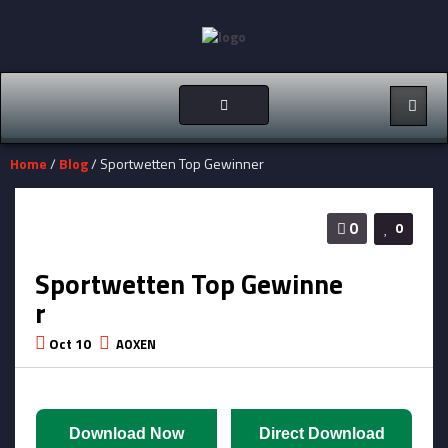
Toggle
navigation
Home
/
Blog
/ Sportwetten Top Gewinner
0
0
Sportwetten Top Gewinne
r
Oct 10
AOXEN
Download Now
Direct Download