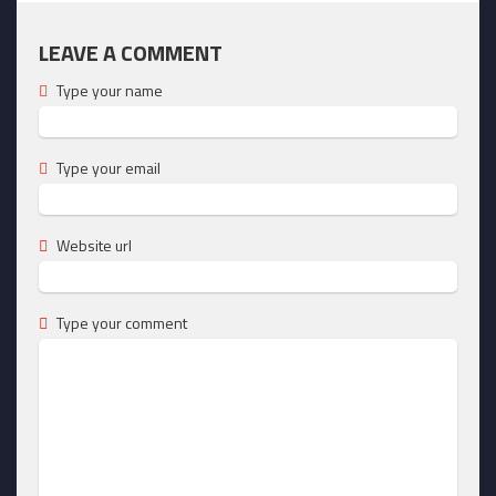
LEAVE A COMMENT
Type your name
Type your email
Website url
Type your comment