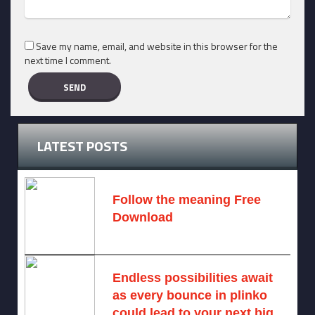
Save my name, email, and website in this browser for the
next time I comment.
LATEST POSTS
Follow the meaning Free
Download
November 14, 2024 -
2 comments
Endless possibilities await
as every bounce in plinko
could lead to your next big