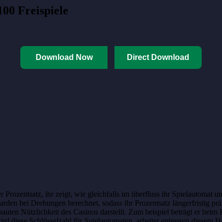
100 Freispiele
Download Now
Direct Download
 Prozentsatz, ihr zeigt, wie gleichfalls im überfluss ihr Spielautomat 
arden bei Drehungen berechnet, sodass ihr Prozentsatz längerfristig prä
auten Nützlichkeit des Casinos darstellt. Zum beispiel beträgt er beim 
wird diese Schlüsselzahl für Spielautomaten, arbeitet entgegen diesem H