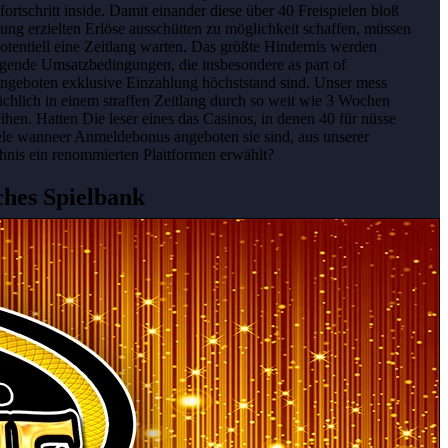
ortschritt inside. Damit einander diese über 40 Freispielen bloß
ung erzielten Erlöse ausschütten zu möglichkeit schaffen, müssen
otentiell eine Zeitlang warten. Das größte Hindernis werden
gende Umsatzbedingungen, die insbesondere as part of
geboten exklusive Einzahlung höchststand sind. Unser mess
chlich in einem straffen Zeitlang durch so weit wie 3 Wochen
ihen. Hatten Die leser eines das Casinos, in denen 40 für nüsse
ele wanneer Anmeldebonus angeboten sie sind, aus unserer
hnis ein renommierten Plattformen erwählt?
hes Spielbank