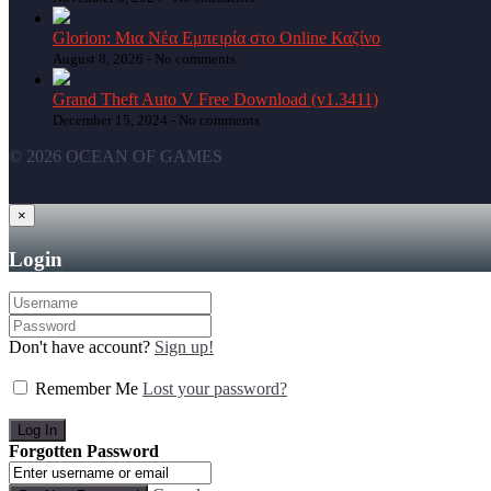
Glorion: Μια Νέα Εμπειρία στο Online Καζίνο
August 8, 2026 -
No comments
Grand Theft Auto V Free Download (v1.3411)
December 15, 2024 -
No comments
© 2026 OCEAN OF GAMES
×
Login
Don't have account?
Sign up!
Remember Me
Lost your password?
Forgotten Password