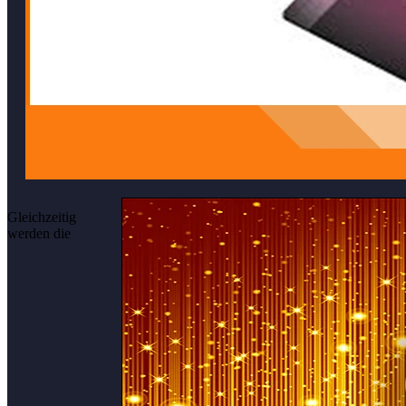
Gleichzeitig
werden die