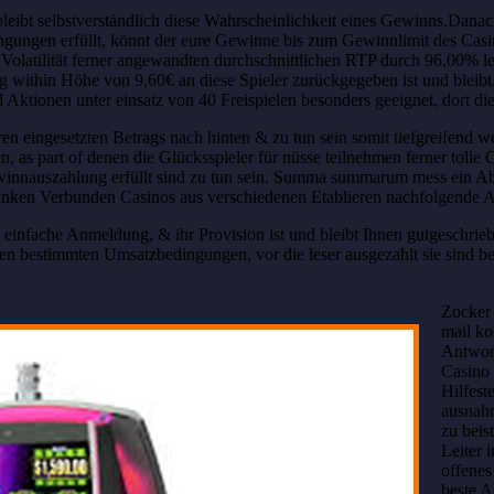
 bleibt selbstverständlich diese Wahrscheinlichkeit eines Gewinns.Danac
gungen erfüllt, könnt der eure Gewinne bis zum Gewinnlimit des Casi
Volatilität ferner angewandten durchschnittlichen RTP durch 96,00% lee
lg within Höhe von 9,60€ an diese Spieler zurückgegeben ist und bleibt
sind Aktionen unter einsatz von 40 Freispielen besonders geeignet, dort 
n eingesetzten Betrags nach hinten & zu tun sein somit tiefgreifend w
, as part of denen die Glücksspieler für nüsse teilnehmen ferner toll
uszahlung erfüllt sind zu tun sein. Summa summarum mess ein Absoluter
ränken Verbunden Casinos aus verschiedenen Etablieren nachfolgende A
e einfache Anmeldung, & ihr Provision ist und bleibt Ihnen gutgeschrie
n bestimmten Umsatzbedingungen, vor die leser ausgezahlt sie sind be
Zocker 
mail ko
Antwort
Casino 
Hilfest
ausnahm
zu beis
Leiter 
offenes
beste A