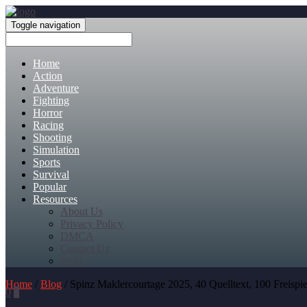
Toggle navigation
Home
Action
Adventure
Fighting
Horror
Racing
Shooting
Simulation
Sports
Survival
Popular
Resources
About Us
Privacy Policy
DMCA
Contact Us
FAQ
Home
/
Blog
/ Spinz Maklercourtage 2025, 40 Quelltext, 100 Freispie
0
0