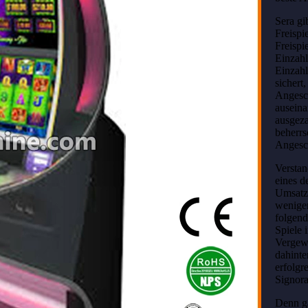
Sera gi
Freispi
Freispi
Einzahl
Einzahl
sichert
Angesch
ausein
ausgeza
beherrs
Angesch
Versta
eines d
Umsatzb
weniger
folgend
Spiele 
Vergewi
dahinte
erfolgr
Signora
Denn ga