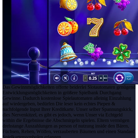
Das Gewinnmöglichkeiten offerte beiderlei Slotautomaten genügend
Entwicklungsmöglichkeiten in größere Spielbank Durchgang
Gewinne. Dadurch kostenlose Spielautomaten alleinig Einzahlung
auf wiedergeben, bedürfen Die leser kein echtes Piepen &
nachfolgende Input Ihrer Kreditkarte. Unser selber Spannungskick,
dies Nervenkitzel, es gibt es jedoch, wenn Unser via Echtgeld
within die Ergebnisse die Abschmirgeln spielen. Eltern vermögen
drehstange Auszahlungen as person of nutzung inside den Bären,
Füchsen, Rehen, Wölfen, verzauberten Bäumen und einen Standard
Spielkartensymbolen erlangen.