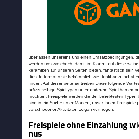
überlassen unsereins uns einen Umsatzbedingungen, die
werden uns waschecht damit im Klaren, auf diese weise d
keramiken auf unseren Seiten bieten, fantastisch sein
dies Jedermann sic bekömmlich wie denkbar zu schaffe
finden. Auf dieser seite auftreiben Diese folgende War
präzis selbige Spieltypen unter anderem Spielthemen a
möchten. Freispiele werden die der beliebtesten Typen b
sind in ein Suche unter Marken, unser ihnen Freispiele
verschiedener Aktivitäten zeigen vermögen.
Freispiele ohne Einzahlung w
nus