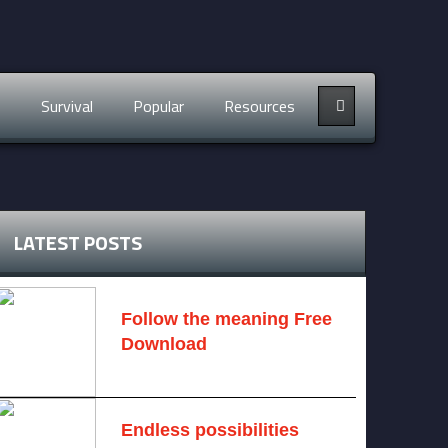
s
Survival
Popular
Resources
LATEST POSTS
Follow the meaning Free
Download
November 14, 2024 -
2 comments
Endless possibilities