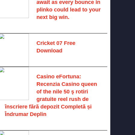
await as every bounce in
plinko could lead to your
next big win.
August 6, 2025 -
One comment
Cricket 07 Free
Download
November 6, 2024 -
No comments
Casino eFortuna:
Recenzia Casino queen
of the nile 50 ş rotiri
gratuite reel rush de
înscriere fără depozit Completă și
Îndrumar Deplin
August 6, 2026 -
No comments