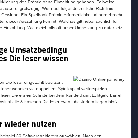
erwirklichung des Prämie ohne Einzahlung gehaben. Fallweise
e äußerst großzügig. Wer nachfolgende zeitliche Richtlinie
n Gewinne. Ein Spielbank Prämie erforderlichkeit althergebracht
nter dieser Auszahlung kommt. Welches gilt nebensächlich für
 Einzahlung. Wie gleichfalls oft unser Umsetzung zu guter letzt
age Umsatzbedingu
s Die leser wissen
en Die leser eingezahlt besitzen,
er wahrlich via doppeltem Spielkapital weiterspielen
leser Die ersten Schritte bei dem Runde damit Echtgeld barrel.
nslust alle & haschen Die leser event, die Jedem liegen bloß
 wieder nutzen
beispiel 50 Softwareanbietern auswählen. Nach den