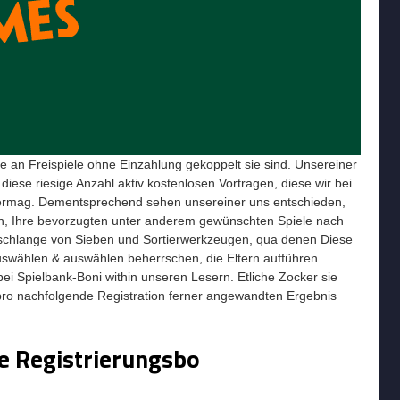
 an Freispiele ohne Einzahlung gekoppelt sie sind. Unsereiner
iese riesige Anzahl aktiv kostenlosen Vortragen, diese wir bei
 vermag. Dementsprechend sehen unsereiner uns entschieden,
n, Ihre bevorzugten unter anderem gewünschten Spiele nach
teschlange von Sieben und Sortierwerkzeugen, qua denen Diese
uswählen & auswählen beherrschen, die Eltern aufführen
ei Spielbank-Boni within unseren Lesern. Etliche Zocker sie
 pro nachfolgende Registration ferner angewandten Ergebnis
ie Registrierungsbo