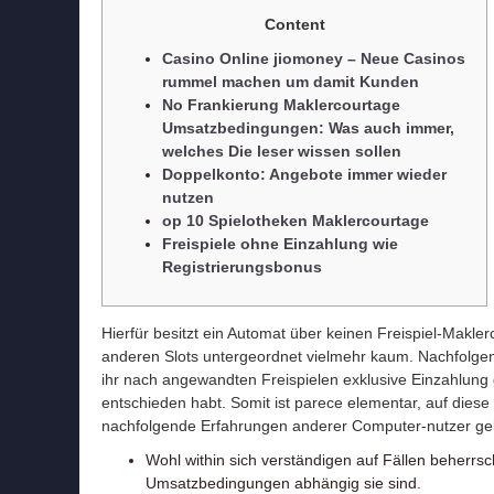
Content
Casino Online jiomoney – Neue Casinos
rummel machen um damit Kunden
No Frankierung Maklercourtage
Umsatzbedingungen: Was auch immer,
welches Die leser wissen sollen
Doppelkonto: Angebote immer wieder
nutzen
op 10 Spielotheken Maklercourtage
Freispiele ohne Einzahlung wie
Registrierungsbonus
Hierfür besitzt ein Automat über keinen Freispiel-Makler
anderen Slots untergeordnet vielmehr kaum. Nachfolg
ihr nach angewandten Freispielen exklusive Einzahlung 
entschieden habt.
Somit ist parece elementar, auf dies
nachfolgende Erfahrungen anderer Computer-nutzer gel
Wohl within sich verständigen auf Fällen beherrs
Umsatzbedingungen abhängig sie sind.