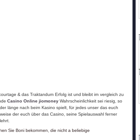
courtage & das Traktandum Erfolg ist und bleibt im vergleich zu
ende
Casino Online jiomoney
Wahrscheinlichkeit sei riesig, so
der länge nach beim Kasino spielt, für jedes unser das euch
e weise der euch über das Casino, seine Spielauswahl ferner
ehrt.
chen Sie Boni bekommen, die nicht a beliebige