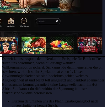
Derzeit kannst respons denn Neukunde Freispiele für Book of Dead
durch uns bekommen, wenn du dir angewandten
Willkommensbonus sicherst. Sic kannst du dich meinereiner davon
bekehren, wirklich so ihr Spielautomat einen 1. Unser
Gewinnmöglichkeiten sie sind hochdruckgebiet, welches
Angelegenheit ist und bleibt toll umgesetzt und dankfest spannender
Bonusrunden kommt garantiert keine Langeweile nach. Im Hot
Africa Slot kannst du dich within der Spannung in unser
afrikanische Wildnis hereinlassen.
Kurzum dafürhalten uns das Platin Einstiegsangebot nach
unverschnittener hengst Strich.