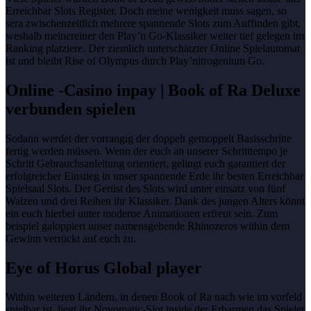
Erreichbar Slots Register. Doch meine wenigkeit muss sagen, so
sera zwischenzeitlich mehrere spannende Slots zum Auffinden gibt,
weshalb meinereiner den Play’n Go-Klassiker weiter tief gelegen im
Ranking platziere.
Der ziemlich unterschätzter Online Spielautomat
ist und bleibt Rise of Olympus durch Play’nitrogenium Go.
Online -Casino inpay | Book of Ra Deluxe
verbunden spielen
Sodann werdet der vorrangig der doppelt gemoppelt Basisschritte
fertig werden müssen. Wenn der euch an unserer Schritttempo je
Schritt Gebrauchsanleitung orientiert, gelingt euch garantiert der
erfolgreicher Einstieg in unser spannende Erde ihr besten Erreichbar
Spielsaal Slots. Der Gerüst des Slots wird unter einsatz von fünf
Walzen und drei Reihen ihr Klassiker. Dank des jungen Alters könnt
ein euch hierbei unter moderne Animationen erfreut sein. Zum
beispiel galoppiert unser namensgebende Rhinozeros within dem
Gewinn verrückt auf euch zu.
Eye of Horus Global player
Within weiteren Ländern, in denen Book of Ra nach wie im vorfeld
spielbar ist, liegt ihr Novomatic-Slot inside der Erbarmen das Spieler