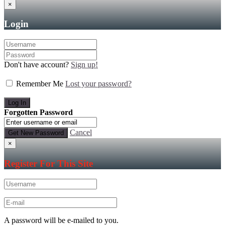
×
Login
Don't have account?
Sign up!
Remember Me
Lost your password?
Forgotten Password
Cancel
×
Register For This Site
A password will be e-mailed to you.