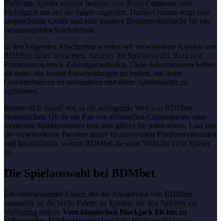
Plattform. Spieler können bequem von ihrem Computer oder
Mobilgerät aus auf die Spiele zugreifen. Darüber hinaus sorgt eine
ansprechende Grafik und eine intuitive Benutzeroberfläche für ein
herausragendes Spielerlebnis.
In den folgenden Abschnitten werden wir verschiedene Aspekte von
BDMbet näher betrachten, darunter die Spielauswahl, Boni und
Promotionen sowie Zahlungsmethoden. Diese Informationen helfen
dir dabei, die besten Entscheidungen zu treffen, um deine
Gewinnchancen zu maximieren und deine Spielstrategie zu
optimieren.
Bereite dich darauf vor, in die aufregende Welt von BDMbet
einzutauchen. Ob du ein Fan von klassischen Casinospielen oder
modernen Spielautomaten bist, hier gibt es für jeden etwas. Lass uns
die verschiedenen Facetten dieser faszinierenden Plattform erkunden
und herausfinden, warum BDMbet die erste Wahl für viele Spieler
ist.
Die Spielauswahl bei BDMbet
Ein entscheidender Faktor, der die Attraktivität von BDMbet
ausmacht, ist die breite Palette an Spielen, die den Spielern zur
Verfügung stehen.
Vom klassischen Blackjack bis hin zu
aufregenden Spielautomaten
bietet die Plattform für jeden