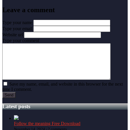
Leave a comment
Type your name
Type your email
Website url
Type your comment
Save my name, email, and website in this browser for the next
time I comment.
Latest posts
Follow the meaning Free Download
November 14, 2024 -
2 comments