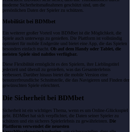
moderne Sicherheitsmaßnahmen geschützt sind, um die
persönlichen Daten der Spieler zu schützen.
Mobilität bei BDMbet
Ein weiterer großer Vorteil von BDMbet ist die Möglichkeit, die
Spiele auch unterwegs zu genießen. Die Plattform ist vollständig
optimiert für mobile Endgeräte und bietet eine App, die das Spielen
besonders einfach macht.
Ob auf dem Handy oder Tablet, die
meisten Spiele sind nahtlos verfügbar.
Diese Flexibilität ermöglicht es den Spielern, ihre Lieblingstitel
jederzeit und überall zu genießen, was das Gesamterlebnis
verbessert. Darüber hinaus bietet die mobile Version eine
benutzerfreundliche Schnittstelle, die das Navigieren und Finden der
gewünschten Spiele erleichtert.
Die Sicherheit bei BDMbet
Sicherheit ist ein wichtiges Thema, wenn es um Online-Glücksspiel
geht. BDMbet hat sich verpflichtet, die Daten seiner Spieler zu
schützen und ein sicheres Spielerlebnis zu gewährleisten.
Die
Plattform verwendet die neuesten
Verschlüsselungstechnologien
, um sicherzustellen, dass alle