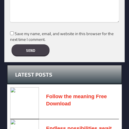
Save my name, email, and website in this browser for the
next time I comment.
LATEST POSTS
Follow the meaning Free
Download
November 14, 2024 -
2 comments
Endless possibilities await