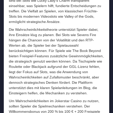
sind bei Slots wie Lucky Lady’s Charm transparent
einsehbar, was Spielern hilft, fundierte Entscheidungen zu
treffen. Die Vielfalt an Spielen, von klassischen Früchte-
Slots bis modernen Videoslots wie Valley of the Gods,
ermöglicht strategische Ansätze.
Die Wahrscheinlichkeitstheorie unterstützt Spieler dabei,
ihre Einsätze klug zu planen. Bei Slots wie Sevens Fire
hängen die Chancen von der Volatilität und den RTP-
Werten ab, die Spieler bei der Spielauswahl
berücksichtigen können. Für Spiele wie The Book Beyond
bieten Freispiel-Features zusätzliche Gewinnmöglichkeiten,
die strategisch genutzt werden können. Da Tischspiele wie
Roulette oder Blackjack aufgrund der GGL-Lizenz fehlen,
liegt der Fokus auf Slots, was die Anwendung von
Wahrscheinlichkeiten auf Zufallsmuster beschränkt, aber
dennoch strategisches Denken fördert. Die Plattform
unterstützt dies mit klaren Spielanleitungen im Blog, die
Einsteigern helfen, die Mechaniken zu verstehen.
Um Wahrscheinlichkeiten im Jokerstar Casino zu nutzen,
sollten Spieler die Spielmechaniken verstehen. Der
Willkommensbonus von 200 % bis 100 € + 200 Freispiele