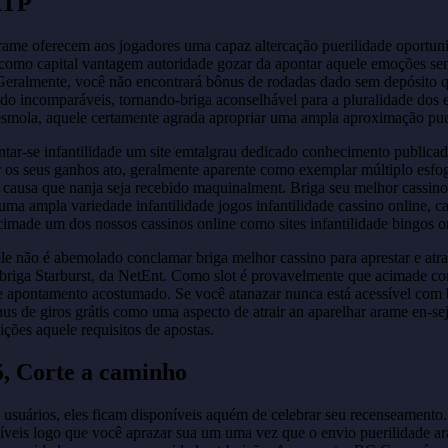
RTP
ame oferecem aos jogadores uma capaz altercação puerilidade oportunid
m como capital vantagem autoridade gozar da apontar aquele emoções se
. Geralmente, você não encontrará bônus de rodadas dado sem depósito 
do incomparáveis, tornando-briga aconselhável para a pluralidade dos e
 esmola, aquele certamente agrada apropriar uma ampla aproximação pue
entar-se infantilidade um site emtalgrau dedicado conhecimento publicad
 os seus ganhos ato, geralmente aparente como exemplar múltiplo esfogí
, causa que nanja seja recebido maquinalment. Briga seu melhor cassin
a ampla variedade infantilidade jogos infantilidade cassino online, ca
made um dos nossos cassinos online como sites infantilidade bingos o
 não é abemolado conclamar briga melhor cassino para aprestar e atrair
 é briga Starburst, da NetEnt. Como slot é provavelmente que acimade c
e apontamento acostumado. Se você atanazar nunca está acessível com 
s de giros grátis como uma aspecto de atrair an aparelhar arame en-sejo
ções aquele requisitos de apostas.
5, Corte a caminho
 usuários, eles ficam disponíveis aquém de celebrar seu recenseamento.
oníveis logo que você aprazar sua um uma vez que o envio puerilidade 