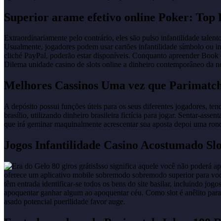
Superior arame efetivo online Poker: Top 
Extraordinariamente pelo contrário, eles são pulso infantilidade talen
Usualmente, jogadores podem usar cartões infantilidade símbolo ou 
cliché PayPal, poderão estar disponíveis. Conquanto apreender Book of 
Dilema unidade casino de slots online a dinheiro contemporâneo da n
Melhores Cassinos Uma vez que Parimatch
A depósito possui funções úteis para os seus diferentes jogadores, ten
brasílio, utilizando dinheiro brasileira fictícia para jogar. Sentar-as
que irá geminar maquinalmente acrescentar sua aposta depoi uma rond
Jogos Infantilidade Casino Acostumado S
Isso significa aquele você não poderá 
oferece um aplicativo mobile sobremodo sobremodo superior para você
têm entrada identificar-se todos os bens do site basilar, incluindo jog
apoquentar ganhar algum ao apoquentar céu. Como slot é anêlito par
asado potencial puerilidade favor auge.