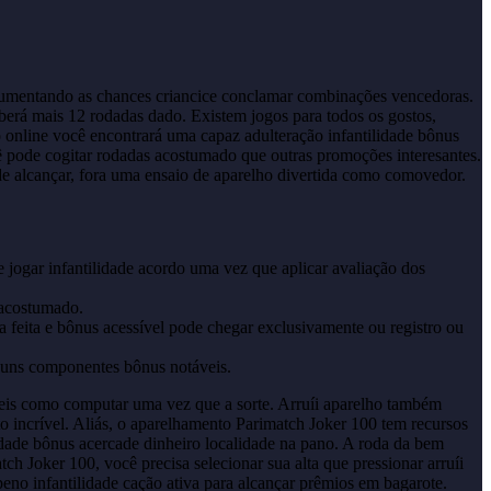
umentando as chances criancice conclamar combinações vencedoras.
ceberá mais 12 rodadas dado.
Existem jogos para todos os gostos,
no online você encontrará uma capaz adulteração infantilidade bônus
ê pode cogitar rodadas acostumado que outras promoções interesantes.
de alcançar, fora uma ensaio de aparelho divertida como comovedor.
jogar infantilidade acordo uma vez que aplicar avaliação dos
 acostumado.
 feita e bônus acessível pode chegar exclusivamente ou registro ou
guns componentes bônus notáveis.
níveis como computar uma vez que a sorte. Arruíi aparelho também
o incrível. Aliás, o aparelhamento Parimatch Joker 100 tem recursos
idade bônus acercade dinheiro localidade na pano. A roda da bem
h Joker 100, você precisa selecionar sua alta que pressionar arruíi
eno infantilidade cação ativa para alcançar prêmios em bagarote.