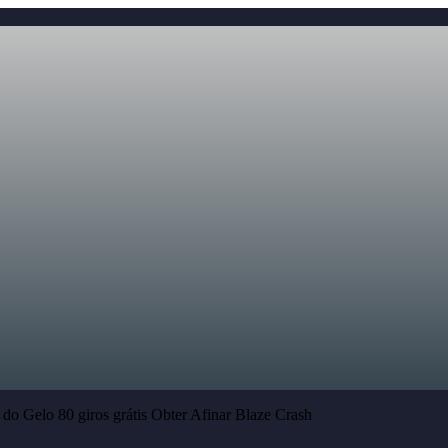
do Gelo 80 giros grátis Obter Afinar Blaze Crash