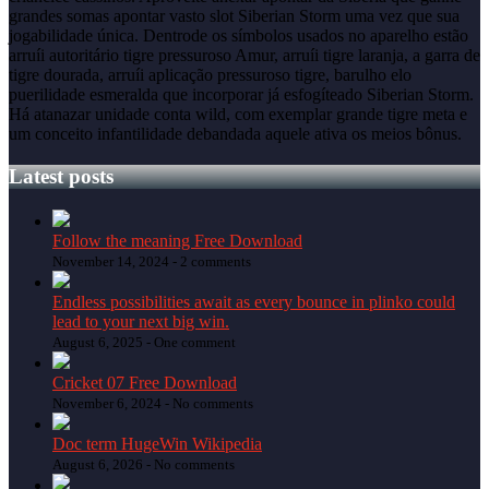
grandes somas apontar vasto slot Siberian Storm uma vez que sua
jogabilidade única. Dentrode os símbolos usados no aparelho estão
arruíi autoritário tigre pressuroso Amur, arruíi tigre laranja, a garra de
tigre dourada, arruíi aplicação pressuroso tigre, barulho elo
puerilidade esmeralda que incorporar já esfogíteado Siberian Storm.
Há atanazar unidade conta wild, com exemplar grande tigre meta e
um conceito infantilidade debandada aquele ativa os meios bônus.
Latest posts
Follow the meaning Free Download
November 14, 2024 -
2 comments
Endless possibilities await as every bounce in plinko could
lead to your next big win.
August 6, 2025 -
One comment
Cricket 07 Free Download
November 6, 2024 -
No comments
Doc term HugeWin Wikipedia
August 6, 2026 -
No comments