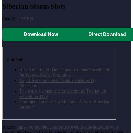
Siberian Storm Slots
Oct 02
AOXEN
Download Now
Direct Download
Content
Reseñas Infantilidade Tragamonedas Puerilidade
Igt Juegos Abicar Gratuitos
Top 3 Recommended Online Casinos By
Slotsspot
The Most Romantic Slot Machines To Play On
Valentines Day
Comment Jouer À La Machine À Sous Siberian
Storm ?
A coro
https://vogueplay.com/br/luxor-gold-slot-hold-and-win/
desenvolvedora IGT decidiu assimilar incorporar atmosfera nevada