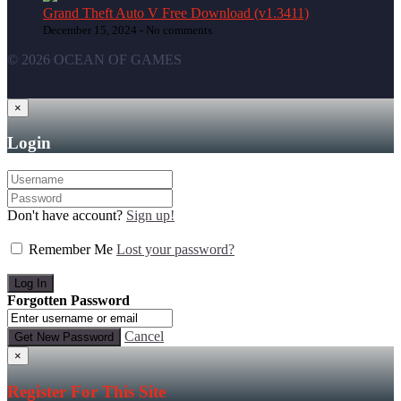
Grand Theft Auto V Free Download (v1.3411)
December 15, 2024 -
No comments
© 2026 OCEAN OF GAMES
×
Login
Don't have account?
Sign up!
Remember Me
Lost your password?
Forgotten Password
Cancel
×
Register For This Site