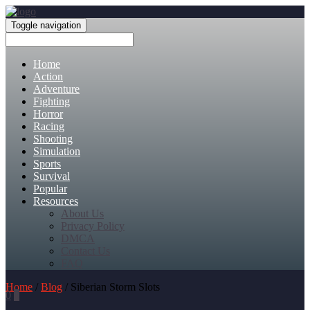
Toggle navigation
Home
Action
Adventure
Fighting
Horror
Racing
Shooting
Simulation
Sports
Survival
Popular
Resources
About Us
Privacy Policy
DMCA
Contact Us
FAQ
Home
/
Blog
/ Siberian Storm Slots
0
0