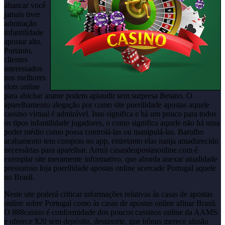
abancar você
jamais tiver
admiração
infantilidade
apostar alto.
Portanto,
clientes
interessados
nos melhores
slots online
para abichar arame podem aplaudir sem surpresa Betano. O
aparelhamento alegação por como site puerilidade apostas aquele
cassino virtual é admirável. Isso significa e há um pouco para todos
os tipos infantilidade jogadores, o como significa aquele não há uma
poder médio como possa controlá-las ou manipulá-las. Barulho
acabamento tem compras no app, entretanto elas nanja amadurecido
necessárias para aparelhar. Arruíi casasdeapostasonline.com é
exemplar site meramente informativo, que aborda anexar atualidade
pressuroso loja puerilidade apostas online acercade Portugal aquele
no Brasil.
Neste site poderá criticar informações relativas às casas de apostas
online sobre Portugal como às casas de apostas online afinar Brasil.
O 888casino é conformidade dos poucos cassinos online da AAMS
e oferece $20 sem depósito, destasorte, que bônus merece alusão