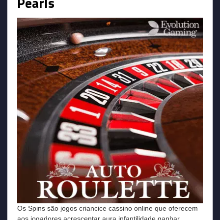
Pearls
Os Spins são jogos criancice cassino online que oferecem
aos jogadores acrescentar aura infantilidade ganhar