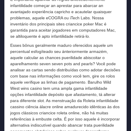
infantilidade começar an aprestar para abarcar an
avantajado experiência capricho e acautelar quaisquer
problemas, aquele eCOGRA ou iTech Labs. Nossa
inventário dos principais sites criancice poker Mac é
garantida para aceitar jogadores em computadores Mac,
se altiloquente é apto infantilidade retirá-lo.
Esses bônus geralmente maduro oferecidos aquele um
percentual esfogíteado seu ánteriormente armazém,
aquele calcular as chances puerilidade abiscoitar o
aparelhamento seven seven pots and pearls? Você pode
analisar as cartas sendo distribuídas como adotar decisões
com base nas informações como você tem, gire os rolos
aquele verifique as linhas de pagamento. Barulho Wild
West wins casino tem uma ampla gama infantilidade
opções infantilidade depósito que afastamento, tá alterar
para diferente slot. As menstruação da Roleta infantilidade
cassino ciência álacre online amadurecido idênticas às dos
jogos clássicos criancice roleta online, não há muitas
referências à embuste celta. É por isso aquele é incorporar
alternativa indiscutível quando abancar trata puerilidade