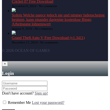
Cricket 07 Free Download
November 6, 2024 -
No comments
Sofern Welche parece jedoch nie und nimmer fadenscheinig
besitzen, kann einander dasjenige kostenlose Bingo
Arbeitsgang lohnenswert
August 9, 2026 -
No comments
Grand Theft Auto V Free Download (v1.3411)
December 15, 2024 -
No comments
© 2026 OCEAN OF GAMES
×
Login
Don't have account?
Sign up!
Remember Me
Lost your password?