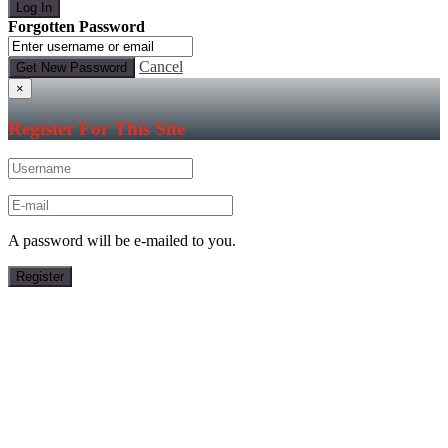
Forgotten Password
Cancel
×
Register For This Site
A password will be e-mailed to you.