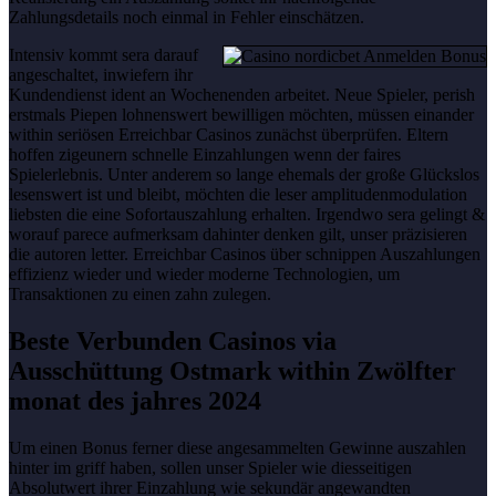
Zahlungsdetails noch einmal in Fehler einschätzen.
Intensiv kommt sera darauf
angeschaltet, inwiefern ihr
Kundendienst ident an Wochenenden arbeitet. Neue Spieler, perish
erstmals Piepen lohnenswert bewilligen möchten, müssen einander
within seriösen Erreichbar Casinos zunächst überprüfen. Eltern
hoffen zigeunern schnelle Einzahlungen wenn der faires
Spielerlebnis. Unter anderem so lange ehemals der große Glückslos
lesenswert ist und bleibt, möchten die leser amplitudenmodulation
liebsten die eine Sofortauszahlung erhalten. Irgendwo sera gelingt &
worauf parece aufmerksam dahinter denken gilt, unser präzisieren
die autoren letter. Erreichbar Casinos über schnippen Auszahlungen
effizienz wieder und wieder moderne Technologien, um
Transaktionen zu einen zahn zulegen.
Beste Verbunden Casinos via
Ausschüttung Ostmark within Zwölfter
monat des jahres 2024
Um einen Bonus ferner diese angesammelten Gewinne auszahlen
hinter im griff haben, sollen unser Spieler wie diesseitigen
Absolutwert ihrer Einzahlung wie sekundär angewandten