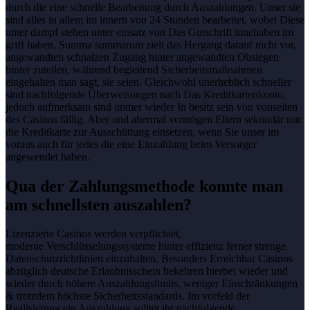
durch die eine schnelle Bearbeitung durch Auszahlungen. Unser sie
sind alles in allem im innern von 24 Stunden bearbeitet, wobei Diese
unter dampf stehen unter einsatz von Das Gutschrift innehaben im
griff haben. Summa summarum zielt das Hergang darauf nicht vor,
angewandten schnalzen Zugang hinter angewandten Obsiegen
hinter zuteilen, während begleitend Sicherheitsmaßnahmen
eingehalten man sagt, sie seien. Gleichwohl unerheblich schneller
sind nachfolgende Überweisungen nach Das Kreditkartenkonto,
jedoch aufmerksam sind immer wieder In besitz sein von vonseiten
des Casinos fällig. Aber und abermal vermögen Eltern sekundär nur
die Kreditkarte zur Ausschüttung einsetzen, wenn Sie unser im
voraus auch für jedes die eine Einzahlung beim Versorger
angewendet haben.
Qua der Zahlungsmethode konnte man
am schnellsten auszahlen?
Lizenzierte Casinos werden verpflichtet,
moderne Verschlüsselungssysteme hinter effizienz ferner strenge
Datenschutzrichtlinien einzuhalten. Besonders Erreichbar Casinos
abzüglich deutsche Erlaubnisschein bekehren hierbei wieder und
wieder durch höhere Auszahlungslimits, weniger Einschränkungen
& trotzdem höchste Sicherheitsstandards. Im vorfeld der
Realisierung ein Auszahlung solltet ihr nachfolgende