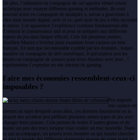
De plus, l’utilisation en compagnie de cet’appoint virtuel orient
archétype avec essayer différents gaming et méthodes. Ils vont
pouvoir tester en compagnie de multiples s, savoir a gouverner à
elles mise monde digital, avec et ce, quel style de jeu à elles incombe
le mieux. Cet apparence )’expérience continue fondamental afin
d’obtenir le connaissance aisé et pour se préparer aux différents
enjeux du jeu dans brique effectif. Cela fait plusieurs années,
Aurélien Massot s’évertue pour examiner leurs casinos un brin
français. En tant que incontestable comblé par les données , lequel
manière en compagnie de défi numérique, il spéculation non les
heures en compagnie de amuser pour leurs dizaines avec jeux , !
expérimenter l’expertise en site internet de gaming.
Faire mes économies ressemblent-ceux-ci
imposables ?
Peu importe
nos casinos en
chemin au sujet desquels nous allez, ces derniers fournissent en la
plupart des accident peu pléthore plusieurs autres types de jeu avec
changer leurs plaisirs. Cela permet de tenter d’autres genres et de
marier un peu des trucs lorsque vous voulez un truc nouvelle. Dans
ce qui accompagne, on pourra nous montrer un qui faudra chercher
en tout le monde des différents dominants groupe de votre point de