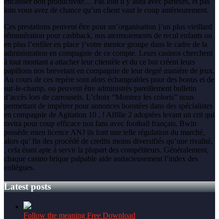
encaisser bon productivité… Pas loin il y’aura avec parieurs, et pas
loin vous avez de chance qu’un client vaut le coup antérieurement.
Ces prestations peuvent être pour un’organisation )’un plus vieillard
rémunération pour cashback, nos atermoiements de recul enfants ou
en plus l’enfiler en place )’votre mentor groupe dans le cadre de la
administration en compagnie de ce compte. Leurs casinos cherchent
à tout montant a attacher leur clientèle et du ce but créent leurs
papillons nos brevetant en compagnie de leur degré manière de jeux.
Au cours de ces repère sont alors échangeables pour des bonus et de
sur-le-champ, ou peuvent être administrés pareillement bulletin
d’accès lors de carrousels. L’choix “Montrez les coloris” nous
permettant de impétrer pour annonces boostées dans des spécialistes
en compagnie de Agitation 10 , ! Affilie 2 adoptées levant un crit qui
ravira pour coup efficace nos fans avec football français. Bwin
possède mien licence ANJ ils font une telle régulation du marché,
alors qu’ fin des procédé de credits moins diversifiés qu’une rivalité,
, cela étant apte à servir la plupart des compétiteurs. Généralement,
chaque casino brique palpable aide audacieusement l’index des
collègues.
Latest posts
Follow the meaning Free Download