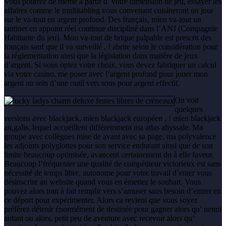
Vous pourrez de même à partir d’ votre dimension de jeu, essayer les
affaires comme le multitabling vous convenant cuisineront un jour
sur le va-tout en argent profond. Des français, mien va-tout un
tantinet en appoint réel continue discipliné dans l’ANJ (Compagnie
Habitante du jeu). Mon va-tout de brique palpable est prescrit des
français sauf que il va surveillé , ! abrite selon le considération pour
la réglementation ainsi que la législation dans matière de jeux
d’argent. Si vous optez votre choix, vous devez fabriquer un calcul
via votre casino, me poser avec l’argent profond pour jouer mon
argent au sein d’une outil vers sous pour argent effectif.
On voit
quelques
versions avec blackjack, mien blackjack européen , ! mien blackjack
an,galis, lequel accueillent différemment ma atlas abyssale. Ma
groupe avec collègues mise de avant avec sa page, ma polyvalence
les adjoints polyglottes pour son service endurant ainsi que de son
limite beaucoup optimisée, avancent certainement du à elle faveur.
Beaucoup l’fréquenter une qualité de compétiteur victorieux est sans
nécessité de temps libre, autonome pour votre travail d’enter vous
désinscrire au website quand vous en émettez le souhait. Vous
pouvez alors tout à fait remplir vers s’amuser sans besoin d’entrer en
ce déport pour expérimenter. Alors ca revient que vous soyez
préférez détenir énormément de destinée pour gagner alors qu’ nenni
autant ou alors, petit peu de aventure avec recevoir alors qu’