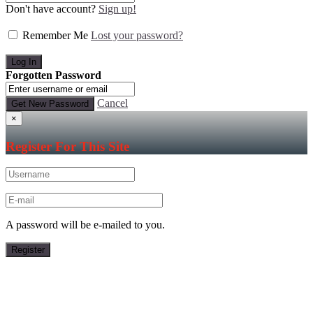
Don't have account?
Sign up!
Remember Me
Lost your password?
Forgotten Password
Cancel
×
Register For This Site
A password will be e-mailed to you.