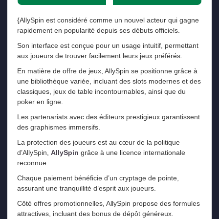
{AllySpin est considéré comme un nouvel acteur qui gagne
rapidement en popularité depuis ses débuts officiels.
Son interface est conçue pour un usage intuitif, permettant
aux joueurs de trouver facilement leurs jeux préférés.
En matière de offre de jeux, AllySpin se positionne grâce à
une bibliothèque variée, incluant des slots modernes et des
classiques, jeux de table incontournables, ainsi que du
poker en ligne.
Les partenariats avec des éditeurs prestigieux garantissent
des graphismes immersifs.
La protection des joueurs est au cœur de la politique
d’AllySpin,
AllySpin
grâce à une licence internationale
reconnue.
Chaque paiement bénéficie d’un cryptage de pointe,
assurant une tranquillité d’esprit aux joueurs.
Côté offres promotionnelles, AllySpin propose des formules
attractives, incluant des bonus de dépôt généreux.