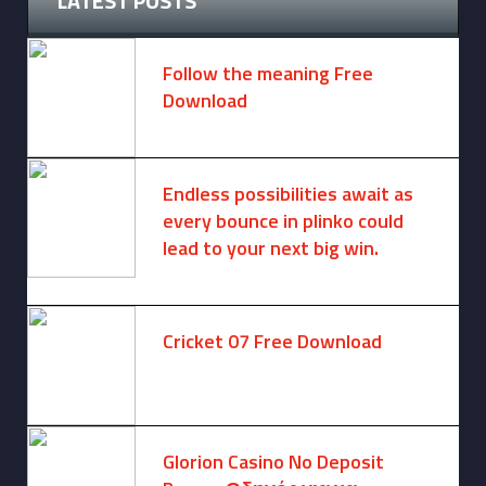
LATEST POSTS
Follow the meaning Free
Download
November 14, 2024 -
2 comments
Endless possibilities await as
every bounce in plinko could
lead to your next big win.
August 6, 2025 -
One comment
Cricket 07 Free Download
November 6, 2024 -
No comments
Glorion Casino No Deposit