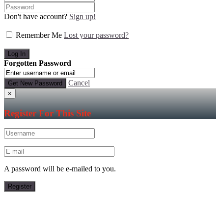
Don't have account?
Sign up!
Remember Me
Lost your password?
Forgotten Password
Cancel
×
Register For This Site
A password will be e-mailed to you.