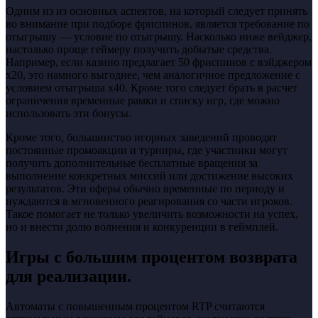
Одним из из основных аспектов, на который следует принять
во внимание при подборе фриспинов, является требование по
отыгрышу — условие по отыгрышу. Насколько ниже вейджер,
настолько проще геймеру получить добытые средства.
Например, если казино предлагает 50 фриспинов с вэйджером
x20, это намного выгоднее, чем аналогичное предложение с
условием отыгрыша x40. Кроме того следует брать в расчет
ограничения временные рамки и списку игр, где можно
использовать эти бонусы.
Кроме того, большинство игорных заведений проводят
постоянные промоакции и турниры, где участники могут
получить дополнительные бесплатные вращения за
выполнение конкретных миссий или достижение высоких
результатов. Эти оферы обычно временные по периоду и
нуждаются в мгновенного реагирования со части игроков.
Такое помогает не только увеличить возможности на успех,
но и внести долю волнения и конкуренции в геймплей.
Игры с большим процентом возврата
для реализации.
Автоматы с повышенным процентом RTP считаются