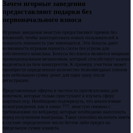
Зачем игорные заведения
предоставляют подарки без
первоначального взноса
Игровые заведения зачастую предоставляют премии без
вложений, чтобы заинтересовать новых пользователей и
повысить лояльность уже имеющихся. Эти бонусы дают
возможность игрокам оценить слоты без угрозы для
собственного кошелька. Бонусы без взноса являются мощным
промоциональным механизмом, который способствует казино
выделяться на базе конкурентов. К примеру, участник может
приобрести определенное количество безвозмездных спинов
или небольшую сумму денег для пари сразу после
регистрации.
Представленные оферты в частности притягательны для
новичков, которые только приступают к изучать сферу
азартных игр. Необходимо подчеркнуть, что аналогичные
вознаграждения, как в азино 777, зачастую связаны с
требованиями по вейджеру, которые необходимо выполнить
перед получением выигрыша. Такое способно включать иметь
в составе определенное число беттов либо предел на
предельную сумму кэшаута.