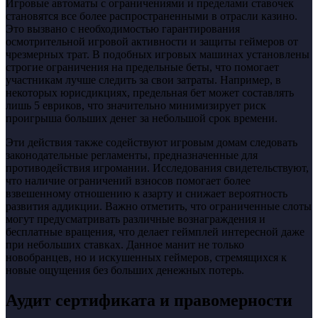
Игровые автоматы с ограничениями и пределами ставочек
становятся все более распространенными в отрасли казино.
Это вызвано с необходимостью гарантирования
осмотрительной игровой активности и защиты геймеров от
чрезмерных трат. В подобных игровых машинах установлены
строгие ограничения на предельные беты, что помогает
участникам лучше следить за свои затраты. Например, в
некоторых юрисдикциях, предельная бет может составлять
лишь 5 евриков, что значительно минимизирует риск
проигрыша больших денег за небольшой срок времени.
Эти действия также содействуют игровым домам следовать
законодательные регламенты, предназначенные для
противодействия игромании. Исследования свидетельствуют,
что наличие ограничений взносов помогает более
взвешенному отношению к азарту и снижает вероятность
развития аддикции. Важно отметить, что ограниченные слоты
могут предусматривать различные вознаграждения и
бесплатные вращения, что делает геймплей интересной даже
при небольших ставках. Данное манит не только
новобранцев, но и искушенных геймеров, стремящихся к
новые ощущения без больших денежных потерь.
Аудит сертификата и правомерности