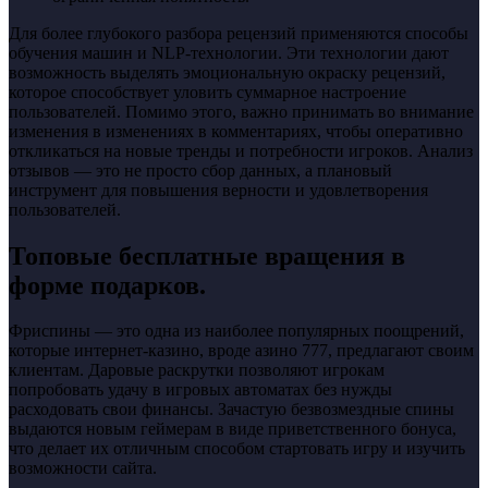
Для более глубокого разбора рецензий применяются способы
обучения машин и NLP-технологии. Эти технологии дают
возможность выделять эмоциональную окраску рецензий,
которое способствует уловить суммарное настроение
пользователей. Помимо этого, важно принимать во внимание
изменения в изменениях в комментариях, чтобы оперативно
откликаться на новые тренды и потребности игроков. Анализ
отзывов — это не просто сбор данных, а плановый
инструмент для повышения верности и удовлетворения
пользователей.
Топовые бесплатные вращения в
форме подарков.
Фриспины — это одна из наиболее популярных поощрений,
которые интернет-казино, вроде азино 777, предлагают своим
клиентам. Даровые раскрутки позволяют игрокам
попробовать удачу в игровых автоматах без нужды
расходовать свои финансы. Зачастую безвозмездные спины
выдаются новым геймерам в виде приветственного бонуса,
что делает их отличным способом стартовать игру и изучить
возможности сайта.