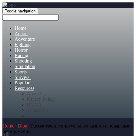
Toggle navigation
Home
Action
Adventure
Fighting
Horror
Racing
Shooting
Simulation
Sports
Survival
Popular
Resources
About Us
Privacy Policy
DMCA
Contact Us
FAQ
Home
/
Blog
/ Рассмотрение виртуальных казино с подарками
без вложений
0
0