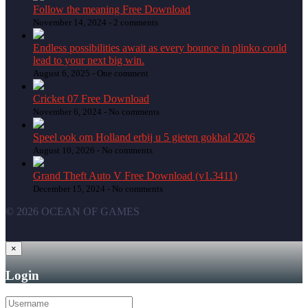
Follow the meaning Free Download
November 14, 2024 -
2 comments
Endless possibilities await as every bounce in plinko could
lead to your next big win.
August 6, 2025 -
One comment
Cricket 07 Free Download
November 6, 2024 -
No comments
Speel ook om Holland erbij u 5 gieten gokhal 2026
August 10, 2026 -
No comments
Grand Theft Auto V Free Download (v1.3411)
December 15, 2024 -
No comments
© 2026 OCEAN OF GAMES
×
Login