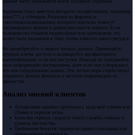
данные часто указывается внизу основной страницы.
Вдобавок стоит заметить авторитет онлайн-казино, например,
azino777, у геймеров. Рецензии на форумах и
узкоспециализированных интернет-порталах помогут
сформировать мнение о добросовестности сервиса. Если
большинство отзывов недовольные или одинаковые, это
может быть указанием к тому, чтобы избегать такого ресурса.
Не пренебрегайте о защите личных данных. Применяйте
трудные ключи доступа и активируйте двухфакторную
идентификацию, если она доступна. Никогда не передавайте
свои информацию посторонним, даже если они утверждают,
что они сотрудниками казино. Эти легкие меры содействуют
сохранить личные финансы и частную информацию от
аферистов.
Анализ мнений клиентов
Аппаратные ошибки: проблемы с загрузкой геймов или
сбоями в периоде игры.
Качество сервиса: скорость ответа службы помощи и
уровень мастерства.
Требования бонусов: трудность правил отыгрыша или
ограниченная понятность.