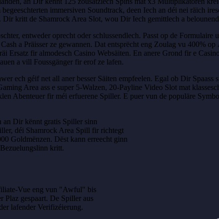
e landen, an Dir kënnt 125 zousätzlech Spins mat x3 Multiplikatoren kré
geeschterten immersiven Soundtrack, deen Iech an déi nei räich iresch
. Dir kritt de Shamrock Area Slot, wou Dir Iech gemittlech a belounend, g
hter, entweder oprecht oder schlussendlech. Passt op de Formulaire un
h Cash a Präisser ze gewannen. Dat entsprëcht eng Zoulag vu 400% op 
äi Ersatz fir almodesch Casino Websäiten. En anere Grond fir e Casin
auen a vill Foussgänger fir erof ze lafen.
 ech géif net all aner besser Säiten empfeelen. Egal ob Dir Spaass spil
aming Area ass e super 5-Walzen, 20-Payline Video Slot mat klassesch
klen Abenteuer fir méi erfuerene Spiller. E puer vun de populäre Symb
an Dir kënnt gratis Spiller sinn
ller, déi Shamrock Area Spill fir richtegt
.000 Goldmënzen. Dëst kann erreecht ginn
ezuelungslinn kritt.
filiate-Vue eng vun "Awful" bis
r Plaz gespaart. De Spiller aus
er lafender Verifizéierung.