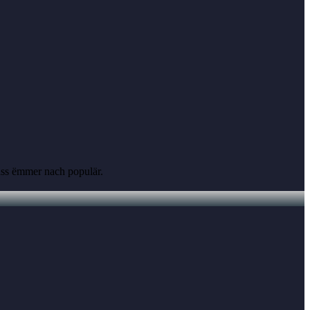
ass ëmmer nach populär.