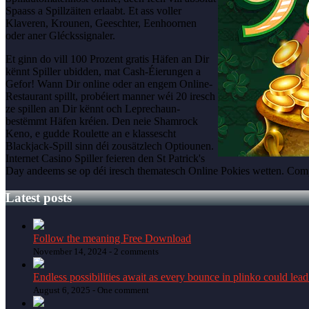
Spaass a Spillzäiten erlaabt. Et ass voller
Klaveren, Krounen, Geeschter, Eenhoornen
oder aner Gléckssignaler.
Et ginn do vill 100 Prozent gratis Häfen an Dir
kënnt Spiller ubidden, mat Cash-Éierungen a
Gefor! Wann Dir online oder an engem Online-
Restaurant spillt, probéiert manner wéi 20 iresch
ze spillen an Dir kënnt och Leprechaun-
bestëmmt Häfen kréien. Den neie Shamrock
Keno, e gudde Roulette an e klassescht
Blackjack-Spill sinn déi zousätzlech Optiounen.
Internet Casino Spiller feieren den St Patrick's
Day andeems se op déi iresch thematesch Online Pokies wetten. Com
Latest posts
Follow the meaning Free Download
November 14, 2024 -
2 comments
Endless possibilities await as every bounce in plinko could lead
August 6, 2025 -
One comment