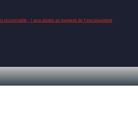
n recouvrable , ! sera abattu au moment de l’encaissement