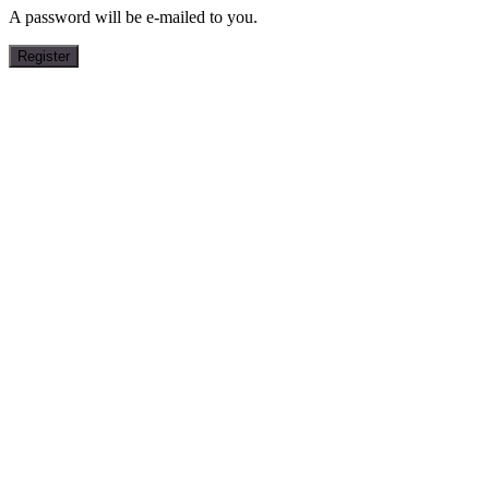
A password will be e-mailed to you.