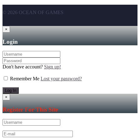
© 2026 OCEAN OF GAMES
×
Login
Don't have account?
Sign up!
Remember Me
Lost your password?
×
Register For This Site