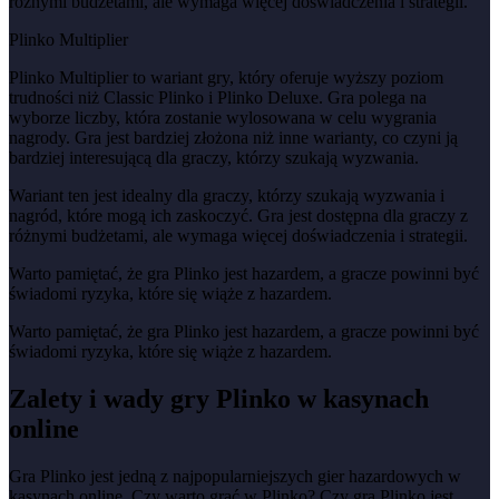
różnymi budżetami, ale wymaga więcej doświadczenia i strategii.
Plinko Multiplier
Plinko Multiplier to wariant gry, który oferuje wyższy poziom
trudności niż Classic Plinko i Plinko Deluxe. Gra polega na
wyborze liczby, która zostanie wylosowana w celu wygrania
nagrody. Gra jest bardziej złożona niż inne warianty, co czyni ją
bardziej interesującą dla graczy, którzy szukają wyzwania.
Wariant ten jest idealny dla graczy, którzy szukają wyzwania i
nagród, które mogą ich zaskoczyć. Gra jest dostępna dla graczy z
różnymi budżetami, ale wymaga więcej doświadczenia i strategii.
Warto pamiętać, że gra Plinko jest hazardem, a gracze powinni być
świadomi ryzyka, które się wiąże z hazardem.
Warto pamiętać, że gra Plinko jest hazardem, a gracze powinni być
świadomi ryzyka, które się wiąże z hazardem.
Zalety i wady gry Plinko w kasynach
online
Gra Plinko jest jedną z najpopularniejszych gier hazardowych w
kasynach online. Czy warto grać w Plinko? Czy gra Plinko jest