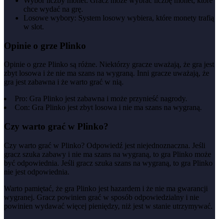
Wybór liczby monet: Gracz może wybrać liczbę monet, które
chce wydać na grę.
Losowe wybory: System losowy wybiera, które monety trafią
w slot.
Opinie o grze Plinko
Opinie o grze Plinko są różne. Niektórzy gracze uważają, że gra jest
zbyt losowa i że nie ma szans na wygraną. Inni gracze uważają, że
gra jest zabawna i że warto grać w nią.
Pro: Gra Plinko jest zabawna i może przynieść nagrody.
Con: Gra Plinko jest zbyt losowa i nie ma szans na wygraną.
Czy warto grać w Plinko?
Czy warto grać w Plinko? Odpowiedź jest niejednoznaczna. Jeśli
gracz szuka zabawy i nie ma szans na wygraną, to gra Plinko może
być odpowiednia. Jeśli gracz szuka szans na wygraną, to gra Plinko
nie jest odpowiednia.
Warto pamiętać, że gra Plinko jest hazardem i że nie ma gwarancji
wygranej. Gracz powinien grać w sposób odpowiedzialny i nie
powinien wydawać więcej pieniędzy, niż jest w stanie utrzymywać.