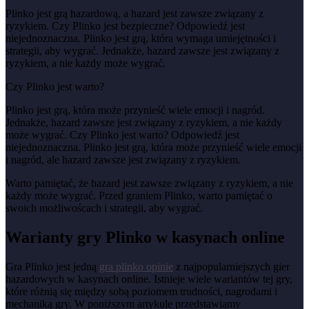
Plinko jest grą hazardową, a hazard jest zawsze związany z
ryzykiem. Czy Plinko jest bezpieczne? Odpowiedź jest
niejednoznaczna. Plinko jest grą, która wymaga umiejętności i
strategii, aby wygrać. Jednakże, hazard zawsze jest związany z
ryzykiem, a nie każdy może wygrać.
Czy Plinko jest warto?
Plinko jest grą, która może przynieść wiele emocji i nagród.
Jednakże, hazard zawsze jest związany z ryzykiem, a nie każdy
może wygrać. Czy Plinko jest warto? Odpowiedź jest
niejednoznaczna. Plinko jest grą, która może przynieść wiele emocji
i nagród, ale hazard zawsze jest związany z ryzykiem.
Warto pamiętać, że hazard jest zawsze związany z ryzykiem, a nie
każdy może wygrać. Przed graniem Plinko, warto pamiętać o
swoich możliwoścach i strategii, aby wygrać.
Warianty gry Plinko w kasynach online
Gra Plinko jest jedną
gra plinko opinie
z najpopularniejszych gier
hazardowych w kasynach online. Istnieje wiele wariantów tej gry,
które różnią się między sobą poziomem trudności, nagrodami i
mechaniką gry. W poniższym artykule przedstawiamy