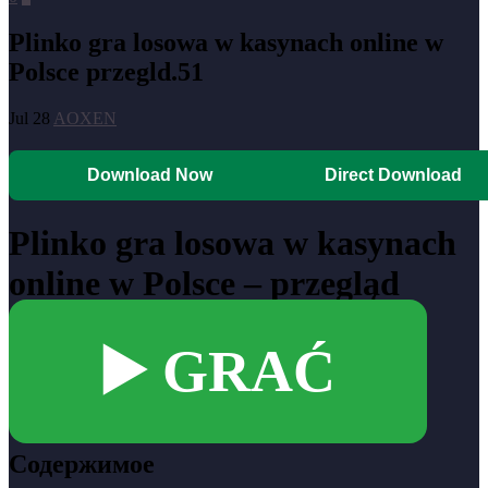
Plinko gra losowa w kasynach online w
Polsce przegld.51
Jul 28
AOXEN
Download Now
Direct Download
Plinko gra losowa w kasynach
online w Polsce – przegląd
▶️ GRAĆ
Содержимое