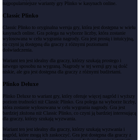
najpopularniejsze warianty gry Plinko w kasynach online.
Classic Plinko
Classic Plinko to oryginalna wersja gry, która jest dostępna w wielu
kasynach online. Gra polega na wyborze liczby, która zostanie
wylosowana w celu wygrania nagrody. Gra jest prostą i intuicyjną,
co czyni ją dostępną dla graczy z różnymi poziomami
doświadczenia.
Wariant ten jest idealny dla graczy, którzy szukają prostego i
łatwego sposobu na wygraną. Nagrody w tej wersji gry są dość
niskie, ale gra jest dostępna dla graczy z różnymi budżetami.
Plinko Deluxe
Plinko Deluxe to wariant gry, który oferuje więcej nagród i wyższy
poziom trudności niż Classic Plinko. Gra polega na wyborze liczby,
która zostanie wylosowana w celu wygrania nagrody. Gra jest
bardziej złożona niż Classic Plinko, co czyni ją bardziej interesującą
dla graczy, którzy szukają wyzwania.
Wariant ten jest idealny dla graczy, którzy szukają wyzwania i
nagród, które mogą ich zaskoczyć. Gra jest dostępna dla graczy z