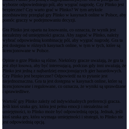
wyborze odpowiedniego pól, aby wygrać nagrodę. Czy Plinko jest
bezpieczne? Czy warto grać w Plinko? W tym artykule
przedstawimy przegląd gry Plinko w kasynach online w Polsce, aby
pomóc graczy w podejmowaniu decyzji.
Gra Plinko jest oparta na losowaniu, co oznacza, że wynik jest
niezależny od umiejętności gracza. Aby zagrać w Plinko, należy
wybrać odpowiednią kombinację pól, aby wygrać nagrodę. Gra ta
jest dostępna w różnych kasynach online, w tym w tych, które są
licencjonowane w Polsce.
Opinie o grze Plinko są różne. Niektórzy gracze uważają, że gra ta
jest zbyt losowa, aby być interesującą, podczas gdy inni uważają, że
Plinko jest jedną z najbardziej emocjonujących gier hazardowych.
Czy Plinko jest bezpieczne? Odpowiedź na to pytanie jest
niejednoznaczna. Gra ta jest dostępna w kasynach online, które są
licencjonowane i regulowane, co oznacza, że wyniki są sprawdzane
i sprawiedliwe.
Wartość gry Plinko zależy od indywidualnych preferencji gracza.
Jeśli ktoś szuka gry, która jest pełna emocji i niezależna od
umiejętności, to Plinko może być odpowiednią opcją. Jednak, jeśli
ktoś szuka gry, która wymaga umiejętności i strategii, to Plinko nie
jest odpowiednią opcją.