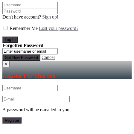
Don't have account?
Sign up!
Remember Me
Lost your password?
Forgotten Password
Cancel
×
Register For This Site
A password will be e-mailed to you.