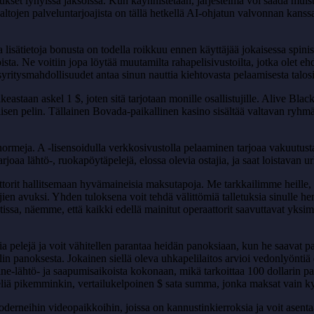
tukset lyhyissä jaksoissa. Kun käynnistetään, järjestelmä voi saada mui
jen palveluntarjoajista on tällä hetkellä AI-ohjatun valvonnan kanssa
mia lisätietoja bonusta on todella roikkuu ennen käyttäjää jokaisessa sp
roista. Ne voitiin jopa löytää muutamilta rahapelisivustoilta, jotka olet
amisyritysmahdollisuudet antaa sinun nauttia kiehtovasta pelaamisesta ta
taan ​​askel 1 $, joten sitä tarjotaan monille osallistujille. Alive Blac
lisen pelin. Tällainen Bovada-paikallinen kasino sisältää valtavan ryhmän
snormeja. A -lisensoidulla verkkosivustolla pelaaminen tarjoaa vakuutus
oaa lähtö-, ruokapöytäpelejä, elossa olevia ostajia, ja saat loistavan ur
ttorit hallitsemaan hyvämaineisia maksutapoja. Me tarkkailimme heille, että
ien avuksi. Yhden tuloksena voit tehdä välittömiä talletuksia sinulle hen
a, näemme, että kaikki edellä mainitut operaattorit saavuttavat yksimi
sia pelejä ja voit vähitellen parantaa heidän panoksiaan, kun he saavat
n panoksesta. Jokainen siellä oleva uhkapelilaitos arvioi vedonlyöntiä eri
nline-lähtö- ja saapumisaikoista kokonaan, mikä tarkoittaa 100 dollarin p
liä pikemminkin, vertailukelpoinen $ sata summa, jonka maksat vain k
derneihin videopaikkoihin, joissa on kannustinkierroksia ja voit asentaa