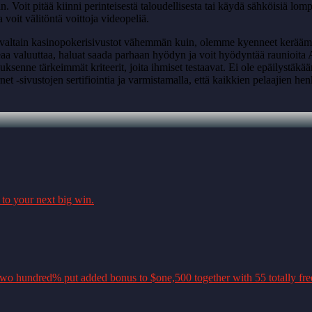
än. Voit pitää kiinni perinteisestä taloudellisesta tai käydä sähköisiä lo
a voit välitöntä voittoja videopeliä.
valtain kasinopokerisivustot vähemmän kuin, olemme kyenneet keräämään
eaa valuuttaa, haluat saada parhaan hyödyn ja voit hyödyntää raunioita A
uksenne tärkeimmät kriteerit, joita ihmiset testaavat. Ei ole epäilystäk
 -sivustojen sertifiointia ja varmistamalla, että kaikkien pelaajien henki
 to your next big win.
wo hundred% put added bonus to $one,500 together with 55 totally fre