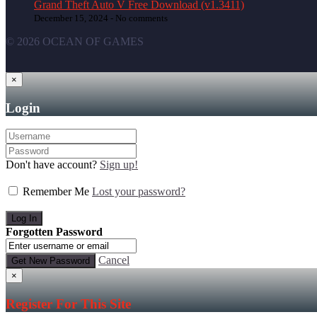
Grand Theft Auto V Free Download (v1.3411)
December 15, 2024 -
No comments
© 2026 OCEAN OF GAMES
×
Login
Don't have account?
Sign up!
Remember Me
Lost your password?
Forgotten Password
Cancel
×
Register For This Site