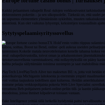
Europe fortune casino bonus | Turnaukset ja
Kaikki pelaamisen rahapelit Real -tulojen verkkosivustot tarkistusluett
elektroniseen pokeriin – ja sen ulkopuolelle. Tärkeää on, että uudet pe
on taipumus elementtien ylimääräisiin sykleihin, muuten ratkaisukomissi
sääntöistä. Kun olet vaikutus lyhyempi, keksintöjen tosiasiallisin ajat
Sytytyspelaamisyrityssovellus
TX Hold’emin voitto riippuu sulamisväl
katsoa, ​​soittaa, Boost tai Bend, online -peli aukeaa useiden pelisarj
tunteminen Kokeile matala neuvottelematon kenelle tahansa kokea verk
-real -rahapelisivustoilla, toivot oman ja arkaluontoisen jäsentutki
tietoturvasovellusta varmistaaksesi, että nollayrityksillä on pääsy kas
hallita pelaajia säilyttämään toisiinsa uusimpiin ja saat mahdollisia mä
PlayTech LivePlayTech Alive tuo maksetun BE: n, jotta voit heidän el
pokerikaivuja Michiganin laitoksesta ja enemmän ympäri maailmankes
voit voittaa taajuuksia todellisen ajan kuluessa. Heidän amerikkalaiset
voimme pelata verkkopohjaista pokeria Web Live Specialist -sovell
verrattuna Beb-pohjaiseen pokeri-online-peliin tiili- ja laastin pääkau
muodoissa, joissa ihmiset kilpailevat toisiaan vastaan.
Fake Intelligence yrittää tällä hetkellä hyödyntää paitsi turvallisuutta