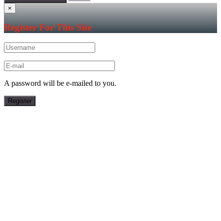
×
Register For This Site
A password will be e-mailed to you.