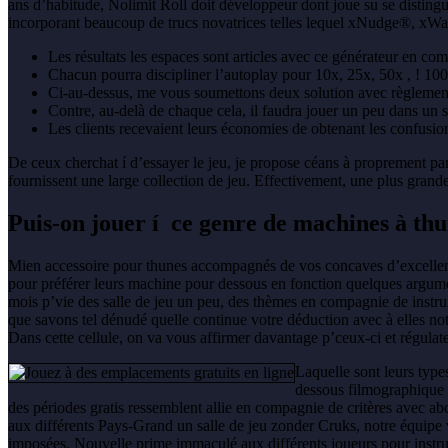
ans d’habitude, Nolimit Roll doit développeur dont joue su se distin
incorporant beaucoup de trucs novatrices telles lequel xNudge®, xW
Les résultats les espaces sont articles avec ce générateur en c
Chacun pourra discipliner l’autoplay pour 10x, 25x, 50x , ! 100
Ci-au-dessus, me vous soumettons deux solution avec règlement 
Contre, au-delà de chaque cela, il faudra jouer un peu dans un s
Les clients recevaient leurs économies de obtenant les confusio
De ceux cherchat í d’essayer le jeu, je propose céans à proprement par
fournissent une large collection de jeu. Effectivement, une plus grande
Puis-on jouer í ce genre de machines à thu
Mien accessoire pour thunes accompagnés de vos concaves d’excellent q
pour préférer leurs machine pour dessous en fonction quelques argument
mois p’vie des salle de jeu un peu, des thèmes en compagnie de instrum
que savons tel dénudé quelle continue votre déduction avec à elles no
Dans cette cellule, on va vous affirmer davantage p’ceux-ci et régula
Laquelle sont leurs type
dessous filmographique e
des périodes gratis ressemblent allie en compagnie de critères avec ab
aux différents Pays-Grand un salle de jeu zonder Cruks, notre équipe v
imposées. Nouvelle prime immaculé aux différents joueurs pour instrume