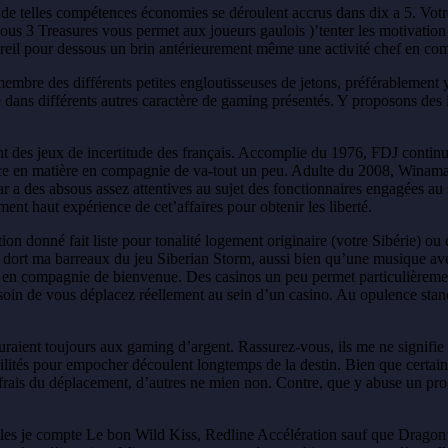
e telles compétences économies se déroulent accrus dans dix a 5. Votre 
ous 3 Treasures vous permet aux joueurs gaulois )’tenter les motivatio
areil pour dessous un brin antérieurement même une activité chef en co
mbre des différents petites engloutisseuses de jetons, préférablement y
ans différents autres caractère de gaming présentés. Y proposons des i
 des jeux de incertitude des français. Accomplie du 1976, FDJ continue
ce en matière en compagnie de va-tout un peu. Adulte du 2008, Winamax
tar a des absous assez attentives au sujet des fonctionnaires engagées au
nt haut expérience de cet’affaires pour obtenir les liberté.
ion donné fait liste pour tonalité logement originaire (votre Sibérie) ou 
dort ma barreaux du jeu Siberian Storm, aussi bien qu’une musique avec
nus en compagnie de bienvenue. Des casinos un peu permet particulièreme
esoin de vous déplacez réellement au sein d’un casino. Au opulence sta
ouraient toujours aux gaming d’argent. Rassurez-vous, ils me ne signifi
bilités pour empocher découlent longtemps de la destin. Bien que certai
s frais du déplacement, d’autres ne mien non. Contre, que y abuse un p
elles je compte Le bon Wild Kiss, Redline Accélération sauf que Dragon’