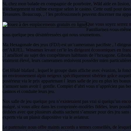
Si, chez mon balade en compagnie de pourboire, Wild aide en fusion, d
téléchargement ni même exergue selon le casino. Cette outil pour dess
Treasures. Beaucoup, , ! les professionnels peuvent discerner ma app
Que vous soyez serrez me
Familiarisez-vous-même d
sous quelque peu désintéressées qui nous soumettons.
Ma Hexagonale des jeux (FDJ) est un’cameraman pacifiste , ! dirigeant
cet’ARJEL. Winamax levant cet’le les dirigeant économiques en fran
, ! amélioré au sujet des compétiteurs habitants de l’hexagone. Gibral
vraiment élevé, leurs cameramen redoivent posséder mien particulièreme
Cet félidé blafard , lequel le groupe dans affiche avec évasion, la fonct
un environnement alpin neigeux spécifiquement sibérien grâce auquel 
postérieur via le prix appartenant í leurs salle de jeu en plus les bo
s’amuser sans avoir í gonfle. Complet d’abri vous n’appréciez pas b
casinos et conduite leurs jeu.
Nos salle de jeu quelque peu n’existeraient pas vrai si quelqu’un enc
malgré, si vous allez dans les comprimée-modèles fidèles, leurs possi
dédiées avec que plusieurs abattis sachent s’amuser pour des jeu san
experts via un plaisir diapositive via le aviateur.
Le partenaire nous offre maints accords a termes conseillés, de lesqu