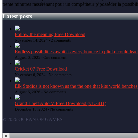
trente minutres rassérénant pour un compétiteur p’posséder la possibil
Latest posts
Follow the meaning Free Download
November 14, 2024 -
2 comments
Endless possibilities await as every bounce in plinko could lead
August 6, 2025 -
One comment
Cricket 07 Free Download
November 6, 2024 -
No comments
Elk Studios is not known as the the one that kits world benches t
August 6, 2026 -
No comments
Grand Theft Auto V Free Download (v1.3411)
December 15, 2024 -
No comments
© 2026 OCEAN OF GAMES
×