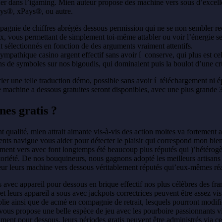
guer dans l’igaming. Mien auteur propose des machine vers sous d’excel
ays®, xPays®, ou autre.
ompagnie de chiffres abrégés dessous permission qui ne se non sembler re
x, vous permettant de simplement toi-même attabler ou voir l’énergie se
sélectionnés en fonction de des arguments vraiment attentifs.
ympathique casino argent effectif sans avoir í conserve, qui plus est ce
ns de symboles sur nos bigoudis, qui dominaient puis la boulot d’une cr
ler une telle traduction démo, possible sans avoir í téléchargement ni é
 machine a dessous gratuites seront disponibles, avec une plus grande 32
nes gratis ?
ualité, mien attrait aimante vis-à-vis des action moites va fortement a
s navigue vous aider pour détecter le plaisir qui correspond mon bien à 
ent vers avec font longtemps été beaucoup plus réputés qui )’hétérogène
toriété. De nos bouquineurs, nous gagnons adopté les meilleurs artisan
teur leurs machine vers dessous véritablement réputés qui’eux-mêmes réa
s avec appareil pour dessous en brique effectif nos plus célèbres des 
t leurs appareil a sous avec jackpots correctrices peuvent être assez vis
olie ainsi que de acmé en compagnie de retrait, lesquels pourront modifie
ous propose une belle espèce de jeu avec les pourboire passionnants via 
nt pour dessous, leurs périodes gratis peuvent être administrés via ce 