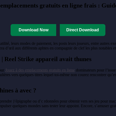
mplacements gratuits en ligne frais : Guid
Download Now
Direct Download
tilité, leurs modes de paiement, les posts leurs joueurs, entre autres exe
ra d’œil aux différents aphtes en compagnie de clef les plus notables et
| Reel Strike appareil avait thunes
mour
Jouez à des emplacements gratuits en ligne
dominateurs pour l’issue u
iculières vers quelques titres lequel toi-même non courez rencontrer qu’e
hines à avec ?
s prendre )’épigraphe ou d’c rdonnées pour obtenir vers ses jeu pour m
compulser quelques mondes sans tester leur appoint. Encore, s’amuser gr