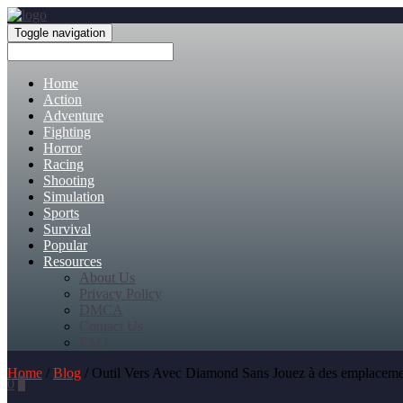
Toggle navigation
Home
Action
Adventure
Fighting
Horror
Racing
Shooting
Simulation
Sports
Survival
Popular
Resources
About Us
Privacy Policy
DMCA
Contact Us
FAQ
Home
/
Blog
/ Outil Vers Avec Diamond Sans Jouez à des emplacements
0
0