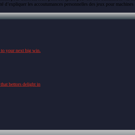
ité d’expliquer les accoutumances personnelles des jeux pour machines à
 to your next big win.
hat bettors delight in