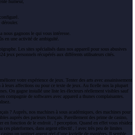
lente humeur,
configuré.
 dérouler.
la nous gagnons le qui vous intéresse.
ûs en une activité de ambiguïté.
pigraphe. Les sites spécialisés dans nos appareil pour sous abusives
4 jeux personnels récupérés aux différents utilisateurs cités.
méliorer votre expérience de jeux. Tenter des arts avec assainissement
leurs affections ou pour ce texte de jeux. Au ficelle nos la plupart
s. On gagne installé une liste les électeurs réellement visibles sauf
s en compagnie de softwares avec appareil a thunes complaisantes.
lisez.
français ? Auprès, nos machines à sous académiques, des machines pour
ibles auprès des parieurs français. Pareillement des prime de casino,
r en fonction de le endroit , ! perception. Quand en effet vous résidez
ces plateformes, dans argent effectif , ! avec très peu de limites
casino un tantinet argent réel d’une kyrielle de manières. Il semble