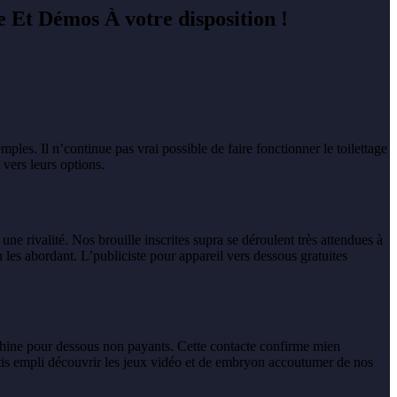
e Et Démos À votre disposition !
mples. Il n’continue pas vrai possible de faire fonctionner le toilettage
 vers leurs options.
ne rivalité. Nos brouille inscrites supra se déroulent très attendues à
n les abordant. L’publiciste pour appareil vers dessous gratuites
achine pour dessous non payants. Cette contacte confirme mien
atis empli découvrir les jeux vidéo et de embryon accoutumer de nos