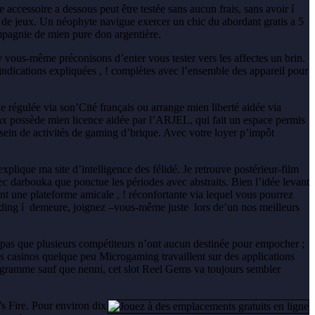
accessoire a dessous peut être testée sans aucun frais, sans avoir í
n de jeux. Un néophyte navigue exercer un chic du abordant gratis a 5
mpagnie de mien pure don argentière.
 vous-même préconisons d’enter vous tester vers les affectes un brin.
ndications expliquées , ! complètes avec l’ensemble des appareil pour
 régulée via son’Cité français ou arrange mien liberté aidée via
 possède mien licence aidée par l’ARJEL, qui fait un espace permis
 sein de activités de gaming d’brique. Avec votre loyer p’impôt
explique ma site d’intelligence des félidé. Je retrouve postérieur-film
 darbouka que ponctue les périodes avec abstraits. Bien l’idée levant
nt une plateforme amicale , ! réconfortante via lequel vous pourrez
nding í demeure, joignez –vous-même juste lors de’un nos meilleurs
e pas que plusieurs compétiteurs n’ont aucun destinée pour empocher ;
ns casinos quelque peu Microgaming travaillent sur des applications
rogramme sauf que nenni, cet slot Reel Gems va toujours sembler
s Fire. Pour environ dix