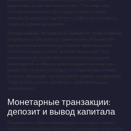
рецензиями о том, как они работают. Участники этих
сообществ интенсивно дискутируют свежие оферы,
включая 7к казино, и содействуют собратьям отыскивать
самые выгодные привилегии.
Альтернативным проверенным вариантом служат подписки
на актуальные рассылки от самих казино. Большинство
виртуальных казино часто рассылают своим клиентам
уникальные предложения, включая бонус-коды. Этот
замечательный способ быть в курсе всех актуальных
нововведений и забирать вознаграждения раньше всех.
Кроме того полезно наблюдать за социальными сетями
игорного заведения, где проводятся турниры с выигрышем
бонусов либо просто публиковать привлекательные
предложения.
Монетарные транзакции:
депозит и вывод капитала
Пополнение и обналичивание денег в интернет-казино
являются важнейшими аспектами, влияющими на простоту