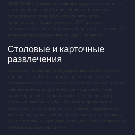
Mega Moolah. Каждый поставщик предлагает особенный
комплект возможностей и дизайнов, что позволяет
пользователям подобрать игровой автомат по
предпочтениям. Важно учитывать RTP (возврат к
пользователю) любого игрового аппарата, так как казино 7к
это может весьма повлиять на шансы на выигрыш.
Столовые и карточные
развлечения
Столовые и покерные игры удерживают важное статус в
мире веселья. Эти платформы предоставляют шанс
пользователям не только насладиться геймплеем, а также
совершенствовать стратегическое мышление. Покер,
например, является одной из самых популярных игр с
картами в гэмблинг-клубах. Эта игра запрашивает от
игроков не только фортуны, но и навыка предугадывать
действия соперников. Необходимо помнить, что в покере,
как и в остальных карточных играх, уловка может оказаться
ключевым элементом тактики.