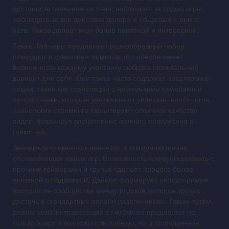
достоинств оказывается шанс наблюдать за ходом игры,
наблюдать за все действия дилера и общаться с ним в
чате. Такое делает игру более понятной и интересной.
Также, live-игры предлагают разнообразный набор
площадок и ставочных лимитов, что обеспечивает
возможность каждому участнику выбрать оптимальный
вариант для себя. Они также часто содержат новаторские
опции, такие как трансляции с несколькими камерами и
экстра ставки, которые увеличивают увлекательность игры.
Технологии стриминга гарантируют отличное качество
видео, формируя впечатление полного погружения в
геймплей.
Значимым элементом является и коммуникативная
составляющая живых игр. Возможность коммуницировать с
прочими геймерами и крупье сделает процесс более
активной и подвижной. Данное формирует неповторимое
восприятие сообщества между игроков, которое трудно
достичь в стандартных онлайн развлечениях. Таким путём,
режим онлайн-трансляций в гэмблинге предлагает не
только азарт и возможность победы, но и полноценное