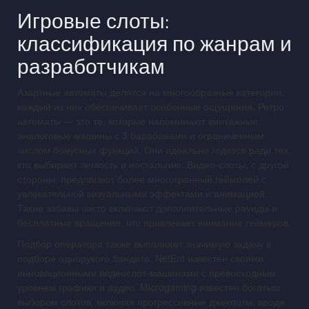
Игровые слоты:
классификация по жанрам и
разработчикам
Азартные автоматы делятся на многообразные категории,
каждый из них обеспечивает особенные ощущения. Ретро
автоматы — это те, которые напоминают винтажные
аналоговые машины с 3 барабанами и ограниченным
числом бонусных функций. Они идеально годятся ради тех,
кто выбирает легкость и ностальгию. Видео-слоты, с другой
стороны, предлагают более многогранный геймплей с
увлекательной визуальными эффектами и анимацией.
Такие забавы часто включают дополнительные раунды и
бесплатные вращения, что привлекает внимание геймеров.
Подбор оператора также выполняет значимую задачу в
подборе однорукого бандита. NetEnt известен своими
инновационными видеослот-машинами с превосходным
уровнем графики и аудио. Microgaming известен богатым
выбором слотов, включая прогрессивные джекпоты, вроде