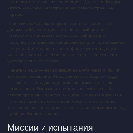
сертификатом и хорошей репутацией. Далее необходимо
нажать на иконку "Регистрация" на главной страничке
портала.
На появившейся анкете нужно ввести персональные
данные: ФИО, email-адрес и телефонный номер.
Необходимо применять актуальную информацию,
поскольку она будет верифицироваться для подтверждения
аккаунта. Затем данного клиент формирует код доступа,
что необходимо быть безопасным, с целью обезопасить
учетную запись от взлома.
Финальный шаг — верификация аккаунта через e-mail или
текстовое сообщение. В послании или сообщении будет
включена ссылка для подтверждения аккаунта. После
регистрации геймер может немедленно зайти в свой
свежий профиль и приступить к игре. Создание аккаунта в
интернет-казино на самом деле может отнять не более
мгновения, если придерживаться всем советам и иметь под
рукой необходимые данные.
Миссии и испытания: