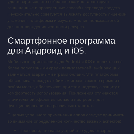
удостовериться, что выбранное казино гарантирует
защищенные и проверенные способы перевода средств.
Неукоснительно советуется выяснять доступность лицензии
у гэмблинг-платформы и изучать мнения пользователей
для подтверждения честности ресурса.
Смартфонное программа
для Андроид и iOS.
Мобильные приложения для Android и iOS становятся всё
более популярными среди пользователей, выбирающих
заниматься азартными играми онлайн. Эти платформы
обеспечивают вход к любимым играм в всякое время и в
любом месте, обеспечивая при этом надежную защиту и
комфортность использования. Приложения отличаются
значительной эффективностью и настроены для
функционирования на различных гаджетах.
С целью успешного применения аппов следует принимать
во внимание определенное количество важных аспектов:
Проверьте, что ваше устройство удовлетворяет