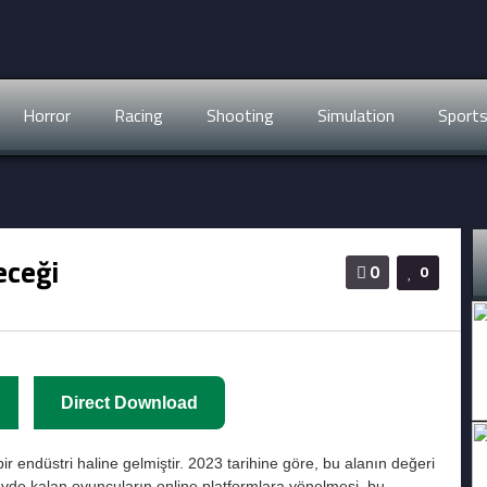
Horror
Racing
Shooting
Simulation
Sport
eceği
0
0
Direct Download
r endüstri haline gelmiştir. 2023 tarihine göre, bu alanın değeri
evde kalan oyuncuların online platformlara yönelmesi, bu