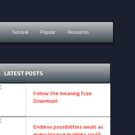
s
Survival
Popular
Resources
LATEST POSTS
Follow the meaning Free
Download
November 14, 2024 -
2 comments
Endless possibilities await as
every bounce in plinko could