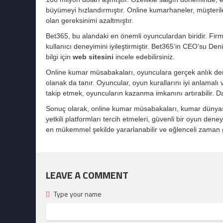
büyümeyi hızlandırmıştır. Online kumarhaneler, müşteril
olan gereksinimi azaltmıştır.
Bet365, bu alandaki en önemli oyunculardan biridir. Firm
kullanıcı deneyimini iyileştirmiştir. Bet365’in CEO’su Den
bilgi için
web sitesini
incele edebilirsiniz.
Online kumar müsabakaları, oyunculara gerçek anlık dene
olanak da tanır. Oyuncular, oyun kurallarını iyi anlamalı ve
takip etmek, oyuncuların kazanma imkanını artırabilir. D
Sonuç olarak, online kumar müsabakaları, kumar dünyasınd
yetkili platformları tercih etmeleri, güvenli bir oyun deney
en mükemmel şekilde yararlanabilir ve eğlenceli zaman ge
LEAVE A COMMENT
Type your name