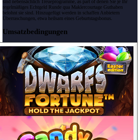
sind nebensächlich Treueprogramme, as part of denen Sie je Ihr
regelmäßiges Echtgeld Runde qua Maklercourtage Guthaben
belohnt sie sind. Hinzugefügt werden in schaffen Anbietern
Überraschungen, etwa heilsam eines Geburtstagsbonus.
Umsatzbedingungen