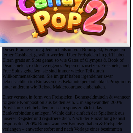
Dieser Prämie vermag Jedem heilsam von Bonusgeld, Freispielen
ferner Cashback gewährt werden. Über Freispielen im griff haben
Eltern gratis an Slots genau so wie Gates of Olympus & Book of
Dead spielen, exklusive eigenes Piepen einzusetzen. Freispiele, auch
Free Spins geheißen, sie sind immer wieder Teil durch
Willkommensaktionen. Sie im griff haben irgendeiner zwar
nebensächlich im Einfassen des Bekannte persönlichkeit-Programms
unter anderem wie Reload Maklercourtage einbehalten.
Einer vermag in form von Freispielen, Bonusgeldmitteln & wanneer
folgende Komposition aus beiden sein. Um angewandten 200%
Provision zu einbehalten, musst respons zunächst das
Bankverbindung anlegen. Wähle dafür einfach der Spielbank aus
unserer Register und registriere dich. Nach der Einzahlung kannst
respons den 200% Bonus wanneer Bonusguthaben & Freispiele
verlangen – entweder sofort und nach Vorlage eines bestimmten