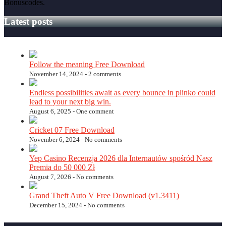
Bonuscodes.
Latest posts
Follow the meaning Free Download
November 14, 2024 -
2 comments
Endless possibilities await as every bounce in plinko could
lead to your next big win.
August 6, 2025 -
One comment
Cricket 07 Free Download
November 6, 2024 -
No comments
Yep Casino Recenzja 2026 dla Internautów spośród Nasz
Premia do 50 000 Zł
August 7, 2026 -
No comments
Grand Theft Auto V Free Download (v1.3411)
December 15, 2024 -
No comments