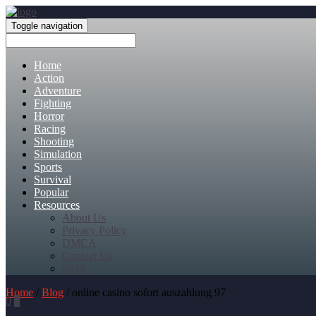
Toggle navigation
Home
Action
Adventure
Fighting
Horror
Racing
Shooting
Simulation
Sports
Survival
Popular
Resources
About Us
Privacy Policy
DMCA
Contact Us
FAQ
Home
/
Blog
/ online casino sofort auszahlung 97
0
0