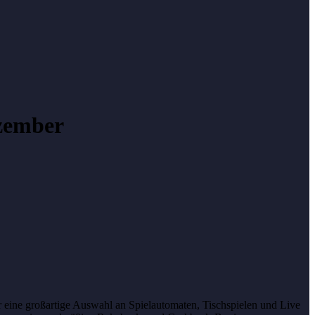
ezember
r eine großartige Auswahl an Spielautomaten, Tischspielen und Live