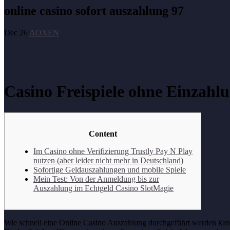
online casino sofort auszahlung 97
Dec 26
AOXEN
Casino Freispiele ohne Einzahl
Content
Im Casino ohne Verifizierung Trustly Pay N Play
nutzen (aber leider nicht mehr in Deutschland)
Sofortige Geldauszahlungen und mobile Spiele
Mein Test: Von der Anmeldung bis zur
Auszahlung im Echtgeld Casino SlotMagie
Wie schnell eine Online Casino Auszahlung durchgeführt werden kann,