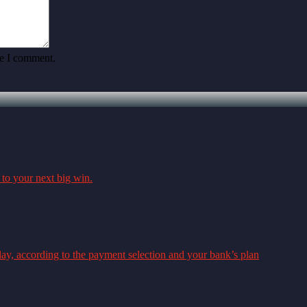
me I comment.
 to your next big win.
 day, according to the payment selection and your bank’s plan