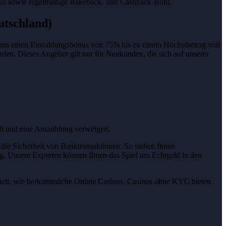
onus sowie regelmäßige Rakeback- und Cashback-Boni.
utschland)
kann einen Einzahlungsbonus von 75% bis zu einem Höchstbetrag von
en. Dieses Angebot gilt nur für Neukunden, die sich auf unserer
ft und eine Auszahlung verweigert.
t die Sicherheit von Banktransaktionen. So stehen Ihnen
. Unsere Experten können Ihnen das Spiel um Echtgeld in den
erheit, wie herkömmliche Online Casinos. Casinos ohne KYC bieten