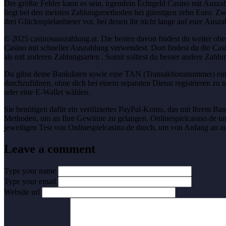
Der größte Fehler kann es sein, irgendein Echtgeld Casino mit Ausz
liegt bei den meisten Zahlungsmethoden bei günstigen zehn Euro. Zwar
drei Glücksspielanbieter vor, bei denen ihr nicht lange auf eure Aus
© 2025 casinosauszahlung.at. Die besten davon findest du weiter obe
Casino mit schneller Auszahlung verwendest. Dort findest du die Casi
als mit anderen Zahlungsarten . Somit solltest du besser andere Zahl
Du gibst deine Bankdaten sowie eine TAN (Transaktionsnummer) ein,
durchzuführen, ohne dich bei einem separaten Dienst registrieren zu
oder eine E-Wallet wählen.
Sie benötigen dafür ein verifiziertes PayPal-Konto, das mit Ihrem B
Methoden, um an Ihre Gewinne zu gelangen. Onlinespielcasino.de unt
jeweiligen Test von Onlinespielcasino.de durch, um von Anfang an auf
Leave a comment
Type your name
Type your email
Website url