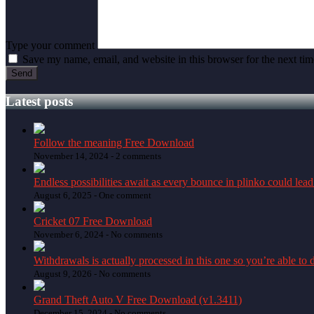
Type your comment
Save my name, email, and website in this browser for the next ti
Latest posts
Follow the meaning Free Download
November 14, 2024 -
2 comments
Endless possibilities await as every bounce in plinko could lead
August 6, 2025 -
One comment
Cricket 07 Free Download
November 6, 2024 -
No comments
Withdrawals is actually processed in this one so you’re able to
August 9, 2026 -
No comments
Grand Theft Auto V Free Download (v1.3411)
December 15, 2024 -
No comments