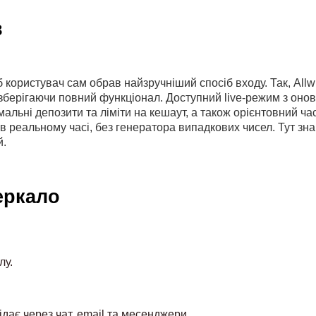
в
 користувач сам обрав найзручніший спосіб входу. Так, Allw
берігаючи повний функціонал. Доступний live-режим з онов
мальні депозити та ліміти на кешаут, а також орієнтовний час
 реальному часі, без генератора випадкових чисел. Тут зна
й.
зеркало
лу.
дає через чат, email та месенджери.