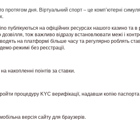
о протягом дня. Віртуальний спорт – це комп’ютерні симуля
х.
ino публікуються на офіційних ресурсах нашого казино та в 
о дозвілля, тож важливо відразу встановлювати межі і контр
оводять на платформі більше часу та регулярно роблять став
 демо-режимі без реєстрації.
на накопленні поінтів за ставки.
пройти процедуру KYC верифікації, надавши копію паспорта
 мобільна версія сайту для браузерів.