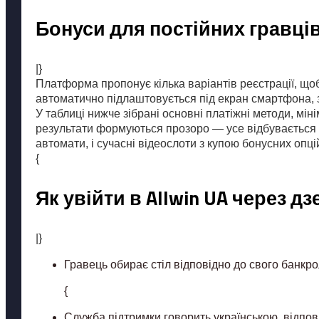
Бонуси для постійних гравці
|}
Платформа пропонує кілька варіантів реєстрації, щоб
автоматично підлаштовується під екран смартфона, з
У таблиці нижче зібрані основні платіжні методи, міні
результати формуються прозоро — усе відбувається в
автомати, і сучасні відеослоти з купою бонусних опці
{
Як увійти в Allwin UA через д
|}
Гравець обирає стіл відповідно до свого банкро
{
Служба підтримки говорить українською, відпові