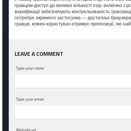
гравцям доступ до великої кількості ігор, включно з
верифікації забезпечують контрольованість транзакц
потребує окремого застосунка — достатньо браузера, 
гравця, кожен користувач отримує пропозиції, які на
LEAVE A COMMENT
Type your name
Type your email
Website url