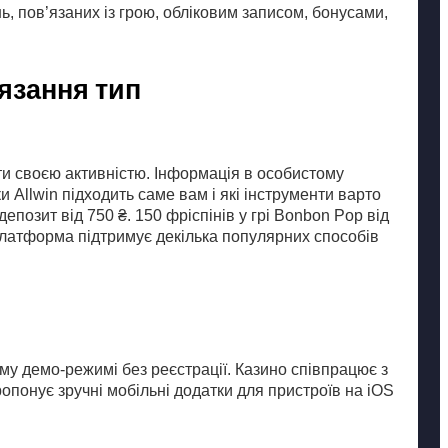
ь, пов’язаних із грою, обліковим записом, бонусами,
’язання тип
ати своєю активністю. Інформація в особистому
и Allwin підходить саме вам і які інструменти варто
епозит від 750 ₴. 150 фріспінів у грі Bonbon Pop від
 платформа підтримує декілька популярних способів
ому демо-режимі без реєстрації. Казино співпрацює з
понує зручні мобільні додатки для пристроїв на iOS