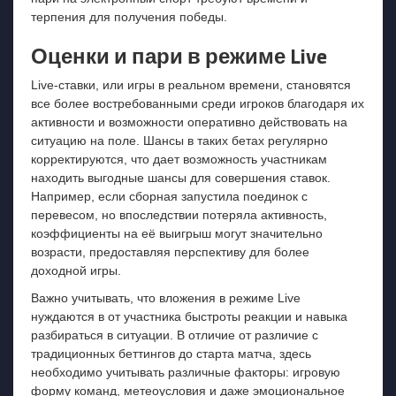
терпения для получения победы.
Оценки и пари в режиме Live
Live-ставки, или игры в реальном времени, становятся
все более востребованными среди игроков благодаря их
активности и возможности оперативно действовать на
ситуацию на поле. Шансы в таких бетах регулярно
корректируются, что дает возможность участникам
находить выгодные шансы для совершения ставок.
Например, если сборная запустила поединок с
перевесом, но впоследствии потеряла активность,
коэффициенты на её выигрыш могут значительно
возрасти, предоставляя перспективу для более
доходной игры.
Важно учитывать, что вложения в режиме Live
нуждаются в от участника быстроты реакции и навыка
разбираться в ситуации. В отличие от различие с
традиционных беттингов до старта матча, здесь
необходимо учитывать различные факторы: игровую
форму команд, метеоусловия и даже эмоциональное