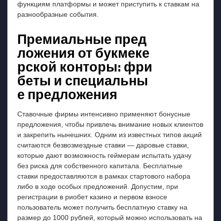
функциям платформы и может приступить к ставкам на
разнообразные события.
Премиальные пред
ложения от букмеке
рской конторы: фри
беты и специальны
е предложения
Ставочные фирмы интенсивно применяют бонусные
предложения, чтобы привлечь внимание новых клиентов
и закрепить нынешних. Одним из известных типов акций
считаются безвозмездные ставки — даровые ставки,
которые дают возможность геймерам испытать удачу
без риска для собственного капитала. Бесплатные
ставки предоставляются в рамках стартового набора
либо в ходе особых предложений. Допустим, при
регистрации в риобет казино и первом взносе
пользователь может получить бесплатную ставку на
размер до 1000 рублей, который можно использовать на