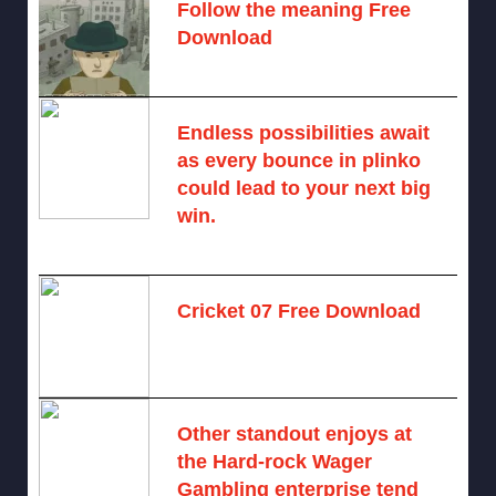
Follow the meaning Free
Download
November 14, 2024 -
2 comments
Endless possibilities await
as every bounce in plinko
could lead to your next big
win.
August 6, 2025 -
One comment
Cricket 07 Free Download
November 6, 2024 -
No comments
Other standout enjoys at
the Hard-rock Wager
Gambling enterprise tend