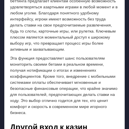
беттинга предлагает клиентам особенную возможность
удовлетворяться азартными играми в любой момент и в
любом уголке. Благодаря понятного удобному
интерфейсу, игроки имеют возможность без труда
делать ставки на свои предпочитаемые развлечения,
будь то слоты, карточные игры, или рулетка. Ключевым
плюсом является моментальный доступ к широкому
выбору игр, что превращает процесс игры более
активным и захватывающим.
Эта функция предоставляет шанс пользователям
мониторить своими бетами в реальном времени,
получая нотификации о итогах и изменениях
коэффициентов. Кроме того, внедрение с мобильными
системами оплаты обеспечивает мгновенные и
безопасные финансовые операции, что крайне значимо
для пользователей, предпочитающих делать ставки на
ходу. Это выбор отлично годится для тех, кто ценит
комфорт и скорость в современном мире игорного
бизнеса.
Другой вход к казин