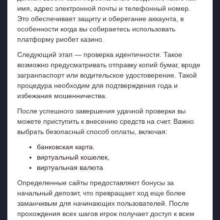
имя, адрес электронной почты и телефонный номер.
Это обеспечивает защиту и оберегание аккаунта, в
особенности когда вы собираетесь использовать
платформу риобет казино.
Следующий этап — проверка идентичности. Такое
возможно предусматривать отправку копий бумаг, вроде
загранпаспорт или водительское удостоверение. Такой
процедура необходим для подтверждения года и
избежания мошенничества.
После успешного завершения удачной проверки вы
можете приступить к внесению средств на счет. Важно
выбрать безопасный способ оплаты, включая:
банковская карта.
виртуальный кошелек,
виртуальная валюта
Определенные сайты предоставляют бонусы за
начальный депозит, что превращает ход еще более
заманчивым для начинающих пользователей. После
прохождения всех шагов игрок получает доступ к всем