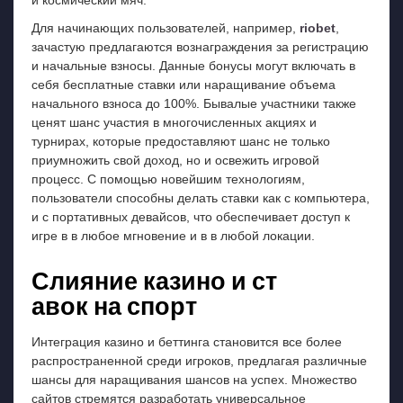
Для начинающих пользователей, например,
riobet
,
зачастую предлагаются вознаграждения за регистрацию
и начальные взносы. Данные бонусы могут включать в
себя бесплатные ставки или наращивание объема
начального взноса до 100%. Бывалые участники также
ценят шанс участия в многочисленных акциях и
турнирах, которые предоставляют шанс не только
приумножить свой доход, но и освежить игровой
процесс. С помощью новейшим технологиям,
пользователи способны делать ставки как с компьютера,
и с портативных девайсов, что обеспечивает доступ к
игре в в любое мгновение и в в любой локации.
Слияние казино и ст
авок на спорт
Интеграция казино и беттинга становится все более
распространенной среди игроков, предлагая различные
шансы для наращивания шансов на успех. Множество
сайтов стремятся разработать универсальное