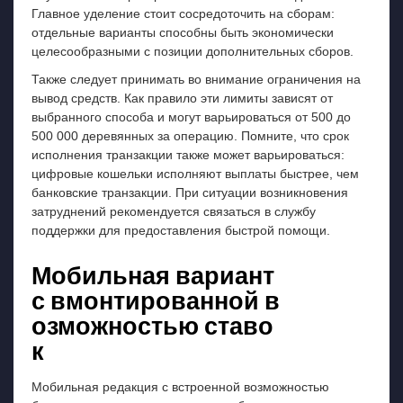
Главное уделение стоит сосредоточить на сборам:
отдельные варианты способны быть экономически
целесообразными с позиции дополнительных сборов.
Также следует принимать во внимание ограничения на
вывод средств. Как правило эти лимиты зависят от
выбранного способа и могут варьироваться от 500 до
500 000 деревянных за операцию. Помните, что срок
исполнения транзакции также может варьироваться:
цифровые кошельки исполняют выплаты быстрее, чем
банковские транзакции. При ситуации возникновения
затруднений рекомендуется связаться в службу
поддержки для предоставления быстрой помощи.
Мобильная вариант
с вмонтированной в
озможностью ставо
к
Мобильная редакция с встроенной возможностью