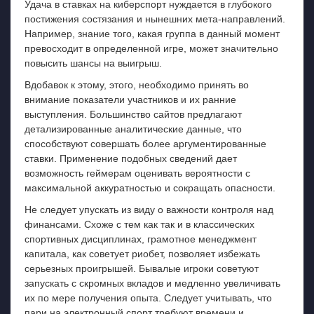
Удача в ставках на киберспорт нуждается в глубокого
постижения состязания и нынешних мета-направлений.
Например, знание того, какая группа в данный момент
превосходит в определенной игре, может значительно
повысить шансы на выигрыш.
Вдобавок к этому, этого, необходимо принять во
внимание показатели участников и их ранние
выступления. Большинство сайтов предлагают
детализированные аналитические данные, что
способствуют совершать более аргументированные
ставки. Применение подобных сведений дает
возможность геймерам оценивать вероятности с
максимальной аккуратностью и сокращать опасности.
Не следует упускать из виду о важности контроля над
финансами. Схоже с тем как так и в классических
спортивных дисциплинах, грамотное менеджмент
капитала, как советует риобет, позволяет избежать
серьезных проигрышей. Бывалые игроки советуют
запускать с скромных вкладов и медленно увеличивать
их по мере получения опыта. Следует учитывать, что
пари на электронный спорт требуют времени и