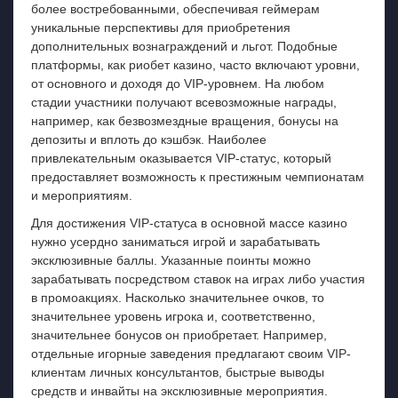
более востребованными, обеспечивая геймерам
уникальные перспективы для приобретения
дополнительных вознаграждений и льгот. Подобные
платформы, как риобет казино, часто включают уровни,
от основного и доходя до VIP-уровнем. На любом
стадии участники получают всевозможные награды,
например, как безвозмездные вращения, бонусы на
депозиты и вплоть до кэшбэк. Наиболее
привлекательным оказывается VIP-статус, который
предоставляет возможность к престижным чемпионатам
и мероприятиям.
Для достижения VIP-статуса в основной массе казино
нужно усердно заниматься игрой и зарабатывать
эксклюзивные баллы. Указанные поинты можно
зарабатывать посредством ставок на играх либо участия
в промоакциях. Насколько значительнее очков, то
значительнее уровень игрока и, соответственно,
значительнее бонусов он приобретает. Например,
отдельные игорные заведения предлагают своим VIP-
клиентам личных консультантов, быстрые выводы
средств и инвайты на эксклюзивные мероприятия.