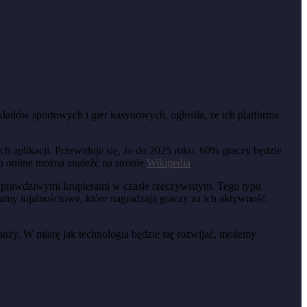
kładów sportowych i gier kasynowych, ogłosiła, że ich platforma
h aplikacji. Przewiduje się, że do 2025 roku, 60% graczy będzie
h online można znaleźć na stronie
Wikipedia
.
z prawdziwymi krupierami w czasie rzeczywistym. Tego typu
my lojalnościowe, które nagradzają graczy za ich aktywność.
ranży. W miarę jak technologia będzie się rozwijać, możemy