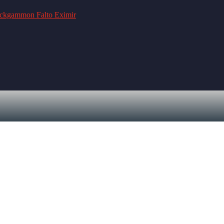
ackgammon Falto Eximir