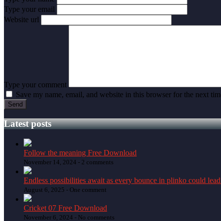
Type your email
Website url
Type your comment
Save my name, email, and website in this browser for the next ti
Latest posts
Follow the meaning Free Download
November 14, 2024 -
2 comments
Endless possibilities await as every bounce in plinko could lead
August 6, 2025 -
One comment
Cricket 07 Free Download
November 6, 2024 -
No comments