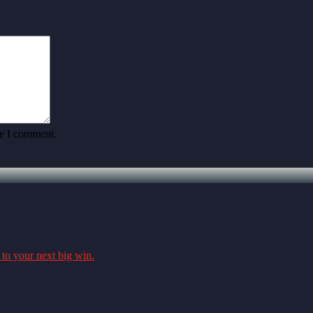
me I comment.
 to your next big win.