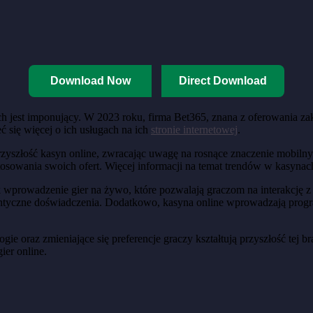
Download Now
Direct Download
ach jest imponujący. W 2023 roku, firma Bet365, znana z oferowania za
się więcej o ich usługach na ich
stronie internetowej
.
yszłość kasyn online, zwracając uwagę na rosnące znaczenie mobilnyc
tosowania swoich ofert. Więcej informacji na temat trendów w kasynac
k wprowadzenie gier na żywo, które pozwalają graczom na interakcję 
entyczne doświadczenia. Dodatkowo, kasyna online wprowadzają progra
e oraz zmieniające się preferencje graczy kształtują przyszłość tej b
ier online.