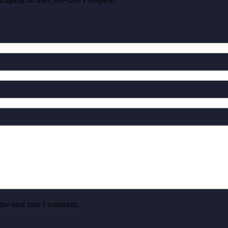
the next time I comment.