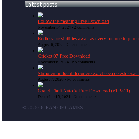
Latest posts
Follow the meaning Free Download
November 14, 2024 -
2 comments
Endless possibilities await as every bounce in plink
August 6, 2025 -
One comment
Cricket 07 Free Download
November 6, 2024 -
No comments
Stimulent in locul depunere exact ceea ce este exa
August 7, 2026 -
No comments
Grand Theft Auto V Free Download (v1.3411)
December 15, 2024 -
No comments
© 2026 OCEAN OF GAMES