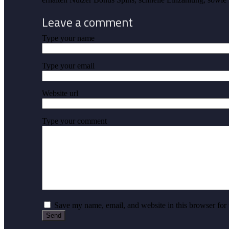
Leave a comment
Type your name
Type your email
Website url
Type your comment
Save my name, email, and website in this browser for 