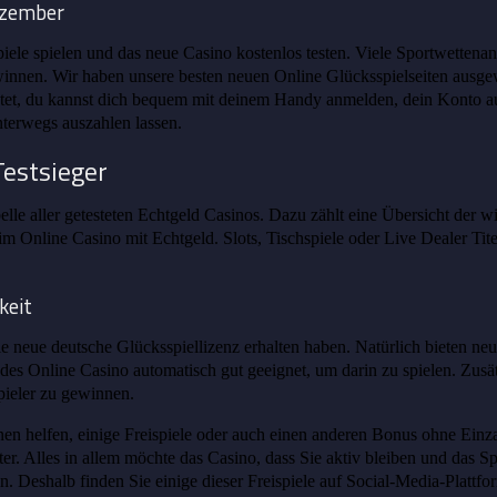
ezember
ele spielen und das neue Casino kostenlos testen. Viele Sportwettenan
en. Wir haben unsere besten neuen Online Glücksspielseiten ausgewähl
utet, du kannst dich bequem mit deinem Handy anmelden, dein Konto auf
terwegs auszahlen lassen.
Testsieger
elle aller getesteten Echtgeld Casinos. Dazu zählt eine Übersicht der 
 im Online Casino mit Echtgeld. Slots, Tischspiele oder Live Dealer Ti
keit
ie neue deutsche Glücksspiellizenz erhalten haben. Natürlich bieten ne
edes Online Casino automatisch gut geeignet, um darin zu spielen. Zus
pieler zu gewinnen.
hnen helfen, einige Freispiele oder auch einen anderen Bonus ohne Einz
r. Alles in allem möchte das Casino, dass Sie aktiv bleiben und das Spi
n. Deshalb finden Sie einige dieser Freispiele auf Social-Media-Plattf