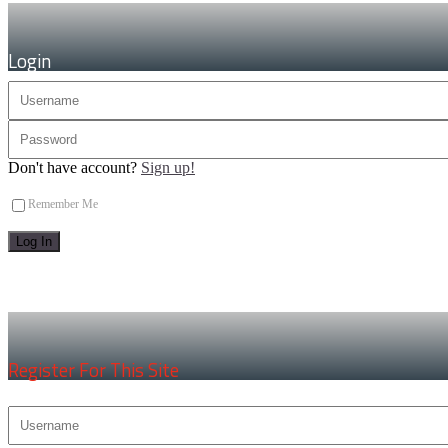
×
Login
Don't have account?
Sign up!
Remember Me
×
Register For This Site