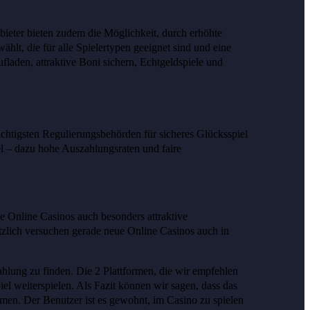
bieter bieten zudem die Möglichkeit, durch erhöhte
t, die für alle Spielertypen geeignet sind und eine
laden, attraktive Boni sichern, Echtgeldspiele und
wichtigsten Regulierungsbehörden für sicheres Glücksspiel
tel – dazu hohe Auszahlungsraten und faire
ue Online Casinos auch besonders attraktive
ätzlich versuchen gerade neue Online Casinos auch in
ahlung zu finden. Die 2 Plattformen, die wir empfehlen
el weiterspielen. Als Fazit können wir sagen, dass das
ormen. Der Benutzer ist es gewohnt, im Casino zu spielen