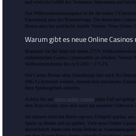
und wird ein Gefühl des Vertrauens bekommen und höchst
Das Willkommensbonuspaket ist für die ersten 3 Einzahlu
Einzahlung plus des Bonusbetrags. Die deutschen Casinos
Bonus und eine praktische mobile Version. Neue Online Ca
Warum gibt es neue Online Casinos
Beginnen Sie Ihr Spiel mit einem 275% Willkommensbonus
einheimischen Casino-Communities zu erhalten. Nutzen S
Willkommensbonus bis zu €1200 + 275 FS
Der Casino Bonus ohne Einzahlung oder auch No Deposit 
(MGA) lizenziert wurden, müssen kein maximales Einsatzl
ihres Spielangebots anbieten.
Achten Sie auf
neues online casinos
jeden Fall auf gültig
dem Retro-Genre oder aber auch um moderne Videoslots 
Sie müssen nicht mit Ihrem eigenen Echtgeld spielen, um e
Spiele zu finden und zu spielen. Viele neue Online Casino
übersichtlich, bietet eine breite Palette an Automatens
erhalten Nutzer Bonus Spins, schnelle Einzahlung, sowie