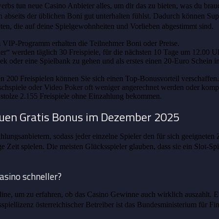
bs tun neue Casino Anbieter alles, um dir das zu bieten, was du brauch
 abseits der üblichen Boni gut unterhalten fühlst. Dadurch können Su
en, die auf deine Spielgewohnheiten und Vorlieben abgestimmt sind.
m VIP-Programm erhalten die Teilnehmer Boni oder Preise.
“ werden täglich 30 Freispiele, für die nächsten 10 Tage um 12.00 
thek oder eine Spielbank zu gehen und als erstes einen 20-Euro Schein 
 200 Freispielen können Sie sich einen Top-Bonusvorteil verschaffen.
chspiele oder Video Poker oft weniger angerechnet werden oder kompl
 stolze 2.155 Freispiele ohne Einzahlung bekommen.
euen Gratis Bonus im Dezember 2025
hlungsanbietern, sodass jeder einzelne Spieler den für sich geeigneten 
e Zeit spielen. Die meisten Glücksspieler glauben, dass sie ein Slot-
asino schneller?
ine, um zu erfahren, ob das Casino Gewinne auch wirklich auszahlt. Ein
spiellizenz österreichischer Betreiber ist das Bundesministerium für 