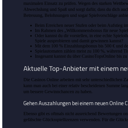
maximalen Einsatz zu prüfen. Wegen des starken Wettbewer
Abwechslung und Spaß und sorgt dafür, dass du dich auch
Betreuung, Belohnungen und sogar Spielvorschläge anbiet
Beim Erreichen neuer Stufen oder beim Aufstieg i
Im Rahmen des „Willkommensbonus für neue Spieler
Oder kannst du dir vorstellen, in eine echte Spielo
Spiele ausprobieren und damit gewinnen kannst?
Mit dem 100 % Einzahlungsbonus bis 500 € und den
Spielautomaten zählen meist zu 100 %, während Tis
Insgesamt kannst du über CasinoTopsOnline bis zu
Aktuelle Top-Anbieter mit einem n
Die Casinos Online arbeiten mit sehr unterschiedlichen Za
kann man auch bei einer relativ bescheidenen Summe lang
um bessere Gewinnchancen zu haben.
Gehen Auszahlungen bei einem neuen Online C
Ebenso gibt es oftmals nicht ausreichend Bewertungen onl
gefälschte Glücksspiellizenzen verwenden. Für die Glücks