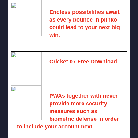
Endless possibilities await
as every bounce in plinko
could lead to your next big
win.
August 6, 2025 -
One comment
Cricket 07 Free Download
November 6, 2024 -
No comments
PWAs together with never
provide more security
measures such as
biometric defense in order
to include your account next
August 9, 2026 -
No comments