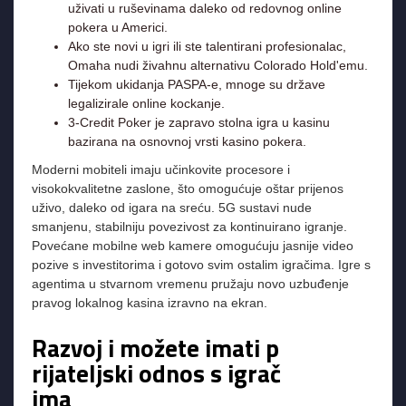
uživati ​​u ruševinama daleko od redovnog online
pokera u Americi.
Ako ste novi u igri ili ste talentirani profesionalac,
Omaha nudi živahnu alternativu Colorado Hold'emu.
Tijekom ukidanja PASPA-e, mnoge su države
legalizirale online kockanje.
3-Credit Poker je zapravo stolna igra u kasinu
bazirana na osnovnoj vrsti kasino pokera.
Moderni mobiteli imaju učinkovite procesore i
visokokvalitetne zaslone, što omogućuje oštar prijenos
uživo, daleko od igara na sreću. 5G sustavi nude
smanjenu, stabilniju povezivost za kontinuirano igranje.
Povećane mobilne web kamere omogućuju jasnije video
pozive s investitorima i gotovo svim ostalim igračima. Igre s
agentima u stvarnom vremenu pružaju novo uzbuđenje
pravog lokalnog kasina izravno na ekran.
Razvoj i možete imati p
rijateljski odnos s igrač
ima