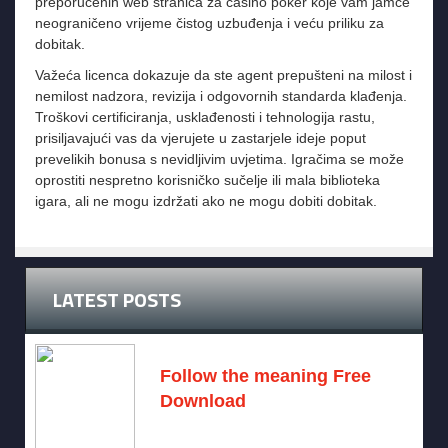
preporučenih web stranica za casino poker koje vam jamče
neograničeno vrijeme čistog uzbuđenja i veću priliku za
dobitak.
Važeća licenca dokazuje da ste agent prepušteni na milost i
nemilost nadzora, revizija i odgovornih standarda klađenja.
Troškovi certificiranja, usklađenosti i tehnologija rastu,
prisiljavajući vas da vjerujete u zastarjele ideje poput
prevelikih bonusa s nevidljivim uvjetima. Igračima se može
oprostiti nespretno korisničko sučelje ili mala biblioteka
igara, ali ne mogu izdržati ako ne mogu dobiti dobitak.
LATEST POSTS
Follow the meaning Free
Download
November 14, 2024 -
2 comments