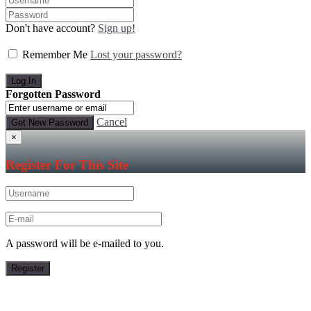
Don't have account?
Sign up!
Remember Me
Lost your password?
Forgotten Password
Cancel
×
Register For This Site
A password will be e-mailed to you.