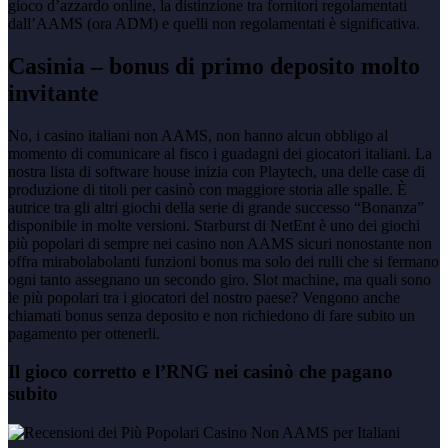
gioco d’azzardo online, la distinzione tra fornitori regolamentati
dall’AAMS (ora ADM) e quelli non regolamentati è significativa.
Casinia – bonus di primo deposito molto
invitante
No, i casino italiani non AAMS, non hanno alcun obbligo al
momento di comunicare al fisco i guadagni dei giocatori italiani. La
nostra lista di software house inizia con Playtech, una delle case di
produzione di titoli per casinò con maggiore storia alle spalle. È
autrice tra gli altri giochi della serie di grande successo “Bonanza”
disponibile in molte versioni. Starburst di NetEnt è uno dei giochi
più popolari di sempre nei casino non AAMS sicuri nonostante non
offra mirabolabolanti funzioni bonus ma solo dei rulli che si fermano
ogni tanto assegnano un secondo giro. Slot machine, ma quali sono
le più popolari tra i giocatori del nostro paese? Vengono anche
chiamati bonus senza deposito e non richiedono di fare subito un
pagamento per ottenerli.
Il gioco corretto e l’RNG nei casinò che pagano
subito