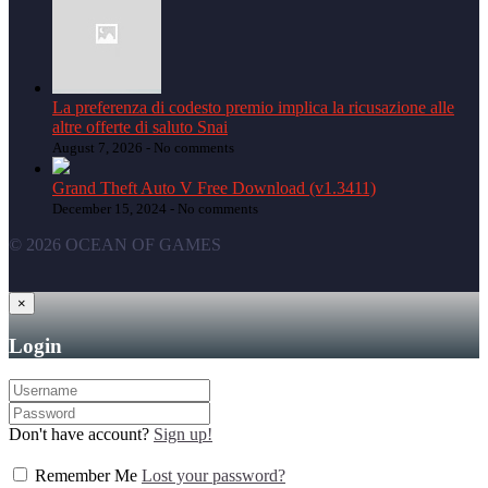
La preferenza di codesto premio implica la ricusazione alle
altre offerte di saluto Snai
August 7, 2026 -
No comments
Grand Theft Auto V Free Download (v1.3411)
December 15, 2024 -
No comments
© 2026 OCEAN OF GAMES
×
Login
Don't have account?
Sign up!
Remember Me
Lost your password?