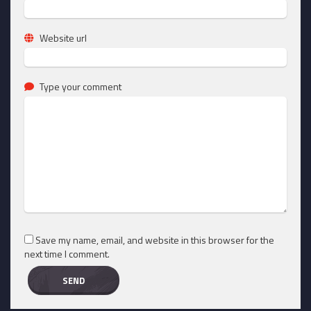
Website url
Type your comment
Save my name, email, and website in this browser for the
next time I comment.