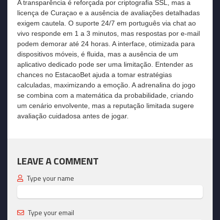
A transparência é reforçada por criptografia SSL, mas a
licença de Curaçao e a ausência de avaliações detalhadas
exigem cautela. O suporte 24/7 em português via chat ao
vivo responde em 1 a 3 minutos, mas respostas por e-mail
podem demorar até 24 horas. A interface, otimizada para
dispositivos móveis, é fluida, mas a ausência de um
aplicativo dedicado pode ser uma limitação. Entender as
chances no EstacaoBet ajuda a tomar estratégias
calculadas, maximizando a emoção. A adrenalina do jogo
se combina com a matemática da probabilidade, criando
um cenário envolvente, mas a reputação limitada sugere
avaliação cuidadosa antes de jogar.
LEAVE A COMMENT
Type your name
Type your email