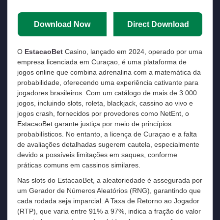
Download Now
Direct Download
O
EstacaoBet
Casino, lançado em 2024, operado por uma
empresa licenciada em Curaçao, é uma plataforma de
jogos online que combina adrenalina com a matemática da
probabilidade, oferecendo uma experiência cativante para
jogadores brasileiros. Com um catálogo de mais de 3.000
jogos, incluindo slots, roleta, blackjack, cassino ao vivo e
jogos crash, fornecidos por provedores como NetEnt, o
EstacaoBet garante justiça por meio de princípios
probabilísticos. No entanto, a licença de Curaçao e a falta
de avaliações detalhadas sugerem cautela, especialmente
devido a possíveis limitações em saques, conforme
práticas comuns em cassinos similares.
Nas slots do EstacaoBet, a aleatoriedade é assegurada por
um Gerador de Números Aleatórios (RNG), garantindo que
cada rodada seja imparcial. A Taxa de Retorno ao Jogador
(RTP), que varia entre 91% a 97%, indica a fração do valor