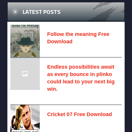
LATEST POSTS
Follow the meaning Free
Download
November 14, 2024 -
2 comments
Endless possibilities await
as every bounce in plinko
could lead to your next big
win.
August 6, 2025 -
One comment
Cricket 07 Free Download
November 6, 2024 -
No comments