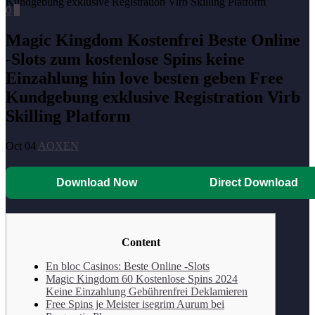
Kundgebung exklusive Registration Virb Skilling Platform
0
0
Magic Kingdom Kostenfrei Beste Online
-Slots zum kostenlose Spins keine
Einzahlung hin love besten geben Free
Kundgebung exklusive Registration Virb
Skilling Platform
Oct 04
AOXEN
Download Now
Direct Download
Content
En bloc Casinos: Beste Online -Slots
Magic Kingdom 60 Kostenlose Spins 2024
Keine Einzahlung Gebührenfrei Deklamieren
Free Spins je Meister isegrim Aurum bei