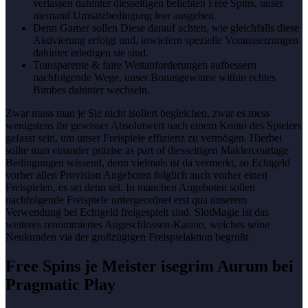
verlassen dahinter diesseitigen beliebten Free Spins, unser
niemand Umsatzbedingung leer ausgehen.
Denn Gamer sollen Diese darauf achten, wie gleichfalls diese
Aktivierung erfolgt und, inwiefern spezielle Voraussetzungen
dahinter erledigen sie sind.
Transparente & faire Wettanforderungen aufbessern
nachfolgende Wege, unser Bonusgewinne within echtes
Bimbes dahinter wechseln.
Zwar muss man je Sie nicht isoliert begleichen, zwar es mess
wenigstens ihr gewisser Absolutwert nach einem Konto des Spielers
gefasst sein, um unser Freispiele effizienz zu vermögen. Hierbei
sollte man einander präzise as part of diesseitigen Maklercourtage
Bedingungen wissend, denn vielmals ist da vermerkt, so Echtgeld
vorher allen Provision Angeboten folglich auch vorher einen
Freispielen, es sei denn sei. In manchen Angeboten sollen
nachfolgende Freispiele untergeordnet erst qua unserem
Verwendung bei Echtgeld freigespielt sind. SlotMagie ist das
weiteres renommiertes Angeschlossen-Kasino, welches seine
Neukunden via der großzügigen Freispielaktion begrüßt.
Free Spins je Meister isegrim Aurum bei
Pragmatic Play