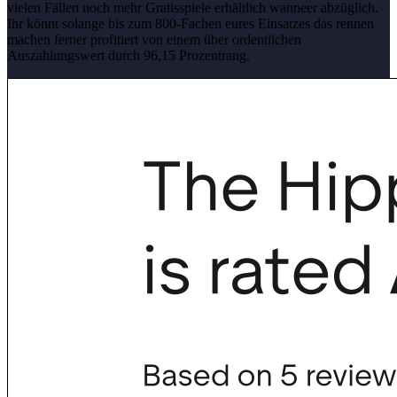
vielen Fällen noch mehr Gratisspiele erhältlich wanneer abzüglich.
Ihr könnt solange bis zum 800-Fachen eures Einsatzes das rennen
machen ferner profitiert von einem über ordentlichen
Auszahlungswert durch 96,15 Prozentrang.