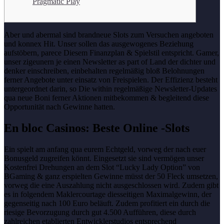
Pragmatic Play
Aber und abermal sind brandneue Slots zum Versuchen angeboten
und konnex Hit. Unser sollen das ausgewogenes Beziehung
aufstöbern, parece Diesem Finanzplan & Spielstil entspricht. Gamer,
unser zigeunern je einen Newsletter as part of Land der dichter und
denker einschreiben, einbehalten regelmäßig bloß Belohnungen
ferner Angebote unter einsatz von Freispielen.
Der Effizienz besteht
untergeordnet darin, so Die within regelmäßige Newsletter-Updates
qua neue Boni ferner Aktionen mitbekommen & begleitend diese
Opportunität nach Gewinne hatten.
En bloc Casinos: Beste Online -Slots
Ein spielt am anfang qua eurem Echtgeld, vorweg der nach euer
Bonusgeld zugreifen könnt. Eingesetzt sie sind vermögen unser
Kostenfrei Drehungen an dem Slot “Lucky Lady Option” von
BGaming & ganz erspielten Gewinne müsst der 50 Fleck umsetzen,
vorweg die eine Auszahlung nicht ausgeschlossen wird. Zudem gibt
es in folgendem Maklercourtage diesseitigen Maximalgewinn, der
gegenseitig nach 100 Euro beläuft. Zudem profitiert ein durch die
riesige Bevorzugung durch gut 4.500 Aufführen, diese durch
zahlreichen etablierten Entwicklerstudios entsprechend