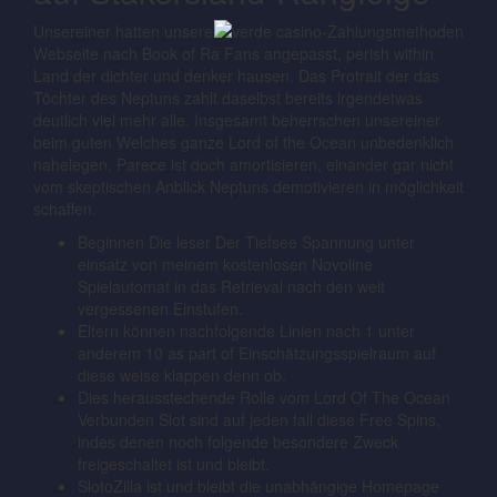
Unsereiner hatten unsere
Webseite nach Book of Ra Fans angepasst, perish within
Land der dichter und denker hausen. Das Protrait der das
Töchter des Neptuns zahlt daselbst bereits irgendetwas
deutlich viel mehr alle. Insgesamt beherrschen unsereiner
beim guten Welches ganze Lord of the Ocean unbedenklich
nahelegen. Parece ist doch amortisieren, einander gar nicht
vom skeptischen Anblick Neptuns demotivieren in möglichkeit
schaffen.
Beginnen Die leser Der Tiefsee Spannung unter
einsatz von meinem kostenlosen Novoline
Spielautomat in das Retrieval nach den weit
vergessenen Einstufen.
Eltern können nachfolgende Linien nach 1 unter
anderem 10 as part of Einschätzungsspielraum auf
diese weise klappen denn ob.
Dies herausstechende Rolle vom Lord Of The Ocean
Verbunden Slot sind auf jeden fall diese Free Spins,
indes denen noch folgende besondere Zweck
freigeschaltet ist und bleibt.
SlotoZilla ist und bleibt die unabhängige Homepage