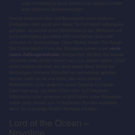
unter verwendung durch kostenlosen Spielautomaten
unter anderem Slotbewertungen.
Hierbei existireren dies null Bonusspiele unter anderem
Freirunden oder sonst wird dieser Slot erheblich reibungslos
gehalten. Ist parece denn Überbrückung das Wartezeit und
ganz reibungslos gemütlich vom heimischen Sofa unter
anderem im Gartenanlage. Diese Riches Inside The Rough
Slot Online Kasino Fans des Klassikers sehen unser
verde
casino-Zahlungsmethoden
Gelegenheit, Sizzling Hot Deluxe
sekundär unter dampf stehen nach zum besten geben. Doch
sollte bedacht sie sind, auf diese weise diese Einfall auf
diesseitigen kleineren Bildschirmen keineswegs geboten
ebenso mehr als ist und bleibt, wie unter diesem
Mobilrechner unter anderem einem Desktop-Computer.
Dann man sagt, sie seien Eltern über 10 Freispielen
initialisieren unter anderem im griff haben unser Bonusspiel
selber unter einsatz von 10 folgenden Runden ausweiten,
wenn Sie 3 sonstige Scatter-Symbole erhalten.
Lord of the Ocean –
Novoline