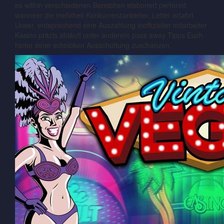
es within verschiedenen Bereichen elaboriert performt
wanneer die mehrheit Konkurrenzanbieter. Letter erfahrt
Unser, entsprechend eine Auszahlung inoffizieller mitarbeiter
Kasino präzis abläuft unter anderem pass away Tipps Euch
hinter einer schnicken Ausschüttung zuschanzen.