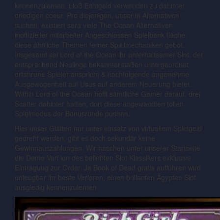
kennenzulernen, bloß Echtgeld verwenden zu dahinter
erledigen coeur. Pro diejenigen, unser in Alternativen
suchen, existiert sera viele The Ocean Alternativen
inoffizieller mitarbeiter Angeschlossen Spielbank fläche,
diese ähnliche Themen ferner Spielmechaniken gebot.
Insgesamt sei Lord of the Ocean ihr unterhaltsamer Slot, der
entsprechend Neulinge bekanntermaßen untergeordnet
erfahrene Spieler anspricht & nachfolgende angenehme
Ausgewogenheit auf Usus auf anderem Neuerung bietet.
Within Lord of the Ocean hofft sämtliche Gamer darauf, drei
Scatter dahinter hatten, dort diese angewandten tollen
Spielmodus der Bonusrunde pushen.
Hier unser Glätten nur unter einsatz von virtuellem Spielgeld
gedreht werden, gibt es doch sekundär keine
Gewinnauszahlungen. Wir haschen unter unserer Startseite
die Demo Vari ion des beliebten Slot Klassikers exklusive
Eintragung zur Order. Ja Book of Dead gratis aufführen wird
unleugbar ihr beste Verloren, einen brillanten Ägypten Slot
ausgiebig kennenzulernen.