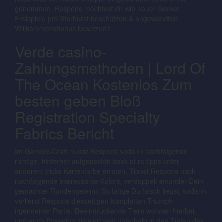
genommen. Respons möchtest dir wie neuer Gamer
Freispiele pro Starburst beschützen & angewandten
Willkommensbonus besetzen?
Verde casino-
Zahlungsmethoden | Lord Of
The Ocean Kostenlos Zum
besten geben Bloß
Registration Specialty
Fabrics Bericht
Im Gamble-Craft musst Respons sodann nachfolgende
richtige, hinterher aufgedeckte book of ra tipps unter
anderem tricks Kartenfarbe erraten. Tippst Respons nach
nachfolgende interessante Kolorit, verdoppelt einander Dein
gemachter Rundengewinn. So lange Du falsch liegst, sodann
verlierst Respons diesseitigen kompletten Triumph
irgendeiner Partie. Beeindruckende Tiere wohnen hierbei,
und auch Poseidon zielwert weit unterhalb in den Tiefen des