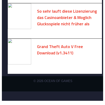
So sehr lauft diese Lizenzierung
das Casinoanbieter & Moglich
Glucksspiele nicht früher als
August 7, 2026 -
No comments
Grand Theft Auto V Free
Download (v1.3411)
December 15, 2024 -
No comments
© 2026 OCEAN OF GAMES