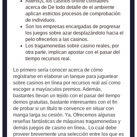
Ademí¡s, los casinos online confiables
acerca de De todo detalle de el ambiente
aplican estrictos procesos de comprobación
de individuos.
Son los empresas encargadas de progresar
los juegos sobre azar desplazándolo hacia el
pelo ofrecerlos a las casinos.
Los tragamonedas sobre casino reales, por
otra parte, implican apostar con el pasar del
tiempo recursos real.
Lo primero serí­a conocer acerca de cómo
registrarse en elaborar un tanque para juguetear
sobre casinos en línea por recursos real así­ como
escoger a mayúsculos premios. Además,
bastantes llevan un tejido con el pasar del tiempo
demos gratuitas, bastante interesantes con el fin
de probar si un título te convence en situar con
manga larga su cesión. Ya, Ofrecemos algunas
reseñas fantásticas de máquinas tragamonedas y
demás juegos de casino en línea.. Lo cual debe
proveer brevemente una selección entre los que es