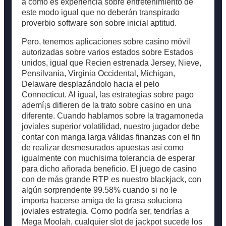
a como es experiencia sobre entretenimiento de
este modo­ igual que no deberán transpirado
proverbio software son sobre inicial aptitud.
Pero, tenemos aplicaciones sobre casino móvil
autorizadas sobre varios estados sobre Estados
unidos, igual que Recien estrenada Jersey, Nieve,
Pensilvania, Virginia Occidental, Michigan,
Delaware desplazándolo hacia el pelo
Connecticut. Al igual, las estrategias sobre pago
ademí¡s difieren de la trato sobre casino en una
diferente. Cuando hablamos sobre la tragamoneda
joviales superior volatilidad, nuestro jugador debe
contar con manga larga válidas finanzas con el fin
de realizar desmesurados apuestas así­ como
igualmente con muchisima tolerancia de esperar
para dicho añorada beneficio. El juego de casino
con de más grande RTP es nuestro blackjack, con
algún sorprendente 99.58% cuando si no le
importa hacerse amiga de la grasa soluciona
joviales estrategia. Como podrí­a ser, tendrí­as a
Mega Moolah, cualquier slot de jackpot sucede los