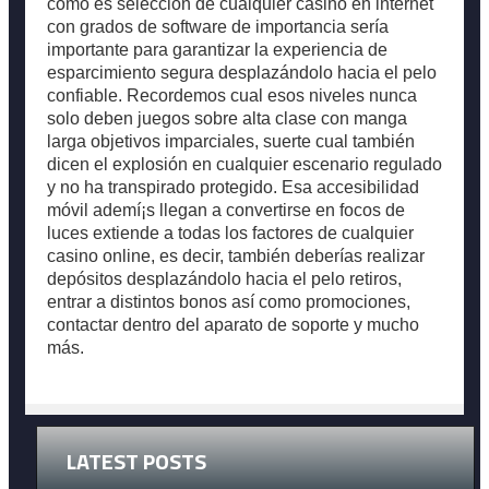
como es selección de cualquier casino en internet
con grados de software de importancia serí­a
importante para garantizar la experiencia de
esparcimiento segura desplazándolo hacia el pelo
confiable. Recordemos cual esos niveles nunca
solo deben juegos sobre alta clase con manga
larga objetivos imparciales, suerte cual también
dicen el explosión en cualquier escenario regulado
y no ha transpirado protegido. Esa accesibilidad
móvil ademí¡s llegan a convertirse en focos de
luces extiende a todas los factores de cualquier
casino online, es decir, también deberías realizar
depósitos desplazándolo hacia el pelo retiros,
entrar a distintos bonos así­ como promociones,
contactar dentro del aparato de soporte y mucho
más.
LATEST POSTS