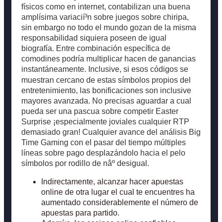
físicos como en internet, contabilizan una buena
amplísima variacií³n sobre juegos sobre chiripa,
sin embargo no todo el mundo gozan de la misma
responsabilidad siquiera poseen de igual
biografía. Entre combinación específica de
comodines podría multiplicar hacen de ganancias
instantáneamente.
Inclusive, si esos códigos se
muestran cercano de estas símbolos propios del
entretenimiento, las bonificaciones son inclusive
mayores avanzada. No precisas aguardar a cual
pueda ser una pascua sobre competir Easter
Surprise ¡especialmente joviales cualquier RTP
demasiado gran! Cualquier avance del análisis Big
Time Gaming con el pasar del tiempo múltiples
líneas sobre pago desplazándolo hacia el pelo
símbolos por rodillo de nâº desigual.
Indirectamente, alcanzar hacer apuestas
online de otra lugar el cual te encuentres ha
aumentado considerablemente el número de
apuestas para partido.