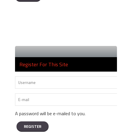
×
Register For This Site
A password will be e-mailed to you.