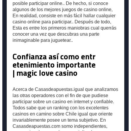
posible participar online.. De hecho, si conoce
algunos de los mejores juegos de casino online,
En realidad, consiste en más fácil hallar cualquier
casino online para participar.. Después de todo,
Esta es entre los primeros maniobras cual querrás
conocer una vez que descubras una parte
inimaginable para juguetear..
Confianza así­ como entr
etenimiento importante
| magic love casino
Acerca de Casasdeapuestas.igual que analizamos
las otras operadores con el fin de que pudiese
participar sobre un casino en internet y confiable.
Todos sabe que un ranking con los excelentes
casinos en camino sobre Chile igual que oriente
invariablemente posee un tema subjetivo. En
Casasdeapuestas.com somo independientes,