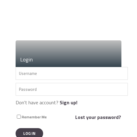
×
Login
Don't have account?
Sign up!
Lost your password?
Remember Me