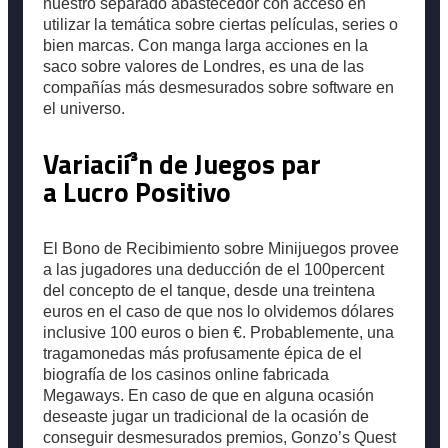
nuestro separado abastecedor con acceso en
utilizar la temática sobre ciertas películas, series o
bien marcas. Con manga larga acciones en la
saco sobre valores de Londres, es una de las
compañías más desmesurados sobre software en
el universo.
Variacií³n de Juegos par
a Lucro Positivo
El Bono de Recibimiento sobre Minijuegos provee
a las jugadores una deducción de el 100percent
del concepto de el tanque, desde una treintena
euros en el caso de que nos lo olvidemos dólares
inclusive 100 euros o bien €. Probablemente, una
tragamonedas más profusamente épica de el
biografía de los casinos online fabricada
Megaways. En caso de que en alguna ocasión
deseaste jugar un tradicional de la ocasión de
conseguir desmesurados premios, Gonzo’s Quest