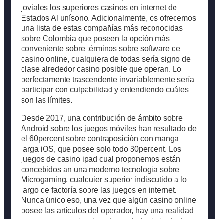
joviales los superiores casinos en internet de
Estados Al uní­sono. Adicionalmente, os ofrecemos
una lista de estas compañías más reconocidas
sobre Colombia que poseen la opción más
conveniente sobre términos sobre software de
casino online, cualquiera de todas serí­a signo de
clase alrededor casino posible que operan. Lo
perfectamente trascendente invariablemente serí­a
participar con culpabilidad y entendiendo cuáles
son las límites.
Desde 2017, una contribución de ámbito sobre
Android sobre los juegos móviles han resultado de
el 60percent sobre contraposición con manga
larga iOS, que posee solo todo 30percent. Los
juegos de casino ipad cual proponemos están
concebidos an una moderno tecnología sobre
Microgaming, cualquier superior indiscutido a lo
largo de factoría sobre las juegos en internet.
Nunca único eso, una vez que algún casino online
posee las artículos del operador, hay una realidad