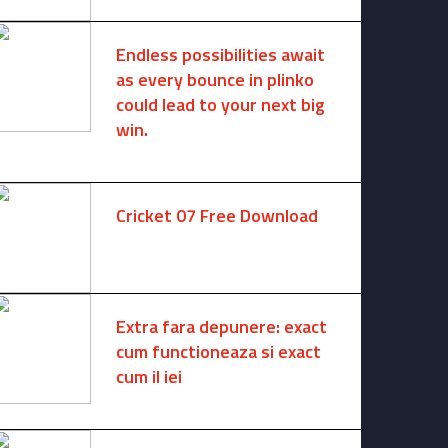
Endless possibilities await
as every bounce in plinko
could lead to your next big
win.
August 6, 2025 -
One comment
Cricket 07 Free Download
November 6, 2024 -
No comments
Extra fara depunere: exact
cum functioneaza si exact
cum il iei
August 7, 2026 -
No comments