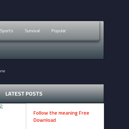
Sports
Survival
Popular
nne
LATEST POSTS
Follow the meaning Free
Download
November 14, 2024 -
2 comments