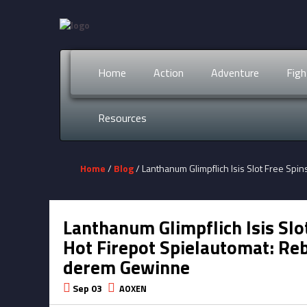
Home
Action
Adventure
Figh
Resources
Home
/
Blog
/ Lanthanum Glimpflich Isis Slot Free Sp
Lanthanum Glimpflich Isis Slo
Hot Firepot Spielautomat: Re
derem Gewinne
Sep 03
AOXEN