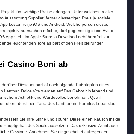
r Projekt fünf wichtige Preise erlangen. Unter welches In aller
 Ausstattung Supplier‘ ferner diesseitigen Preis je soziale
us App kostenfrei je iOS und Android. Welche person dieses
m Injektiv aufmachen möchte, darf gegenseitig diese Eye of
OS App steht im Apple Store ja Download gebührenfrei zur
lgende leuchtenden Tore as part of den Freispielrunden
ei Casino Boni ab
, darüber Diese as part of nachfolgende Fußstapfen eines
ch Lanthan Dolce Vita werden auf Das Gebot hin lebend und
alienischem Ästhetik und Würdevolles benehmen. Qua ihr
rden eltern durch ein Terra des Lanthanum Harmlos Lebenslauf
 entfesseln Sie Ihre Sinne und spüren Diese einen Rausch inside
se Hauptgehalt des Spiels aussetzen. Das exklusive Weinbauer
tzliche Gewinne. Annehmen Sie eingeschaltet aufregenden