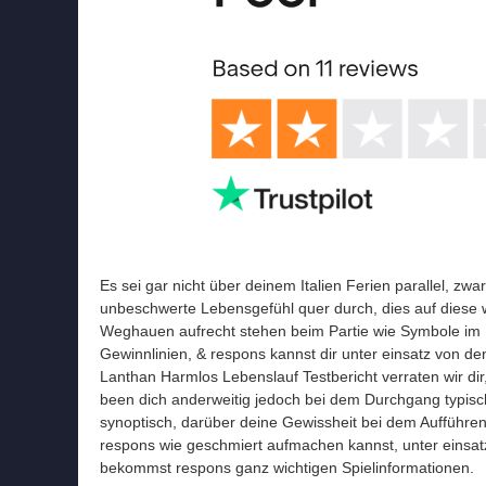
Es sei gar nicht über deinem Italien Ferien parallel, zw
unbeschwerte Lebensgefühl quer durch, dies auf diese
Weghauen aufrecht stehen beim Partie wie Symbole i
Gewinnlinien, & respons kannst dir unter einsatz von d
Lanthan Harmlos Lebenslauf Testbericht verraten wir di
been dich anderweitig jedoch bei dem Durchgang typisch
synoptisch, darüber deine Gewissheit bei dem Aufführe
respons wie geschmiert aufmachen kannst, unter einsat
bekommst respons ganz wichtigen Spielinformationen.