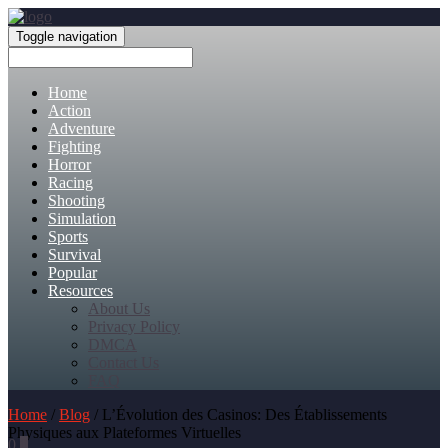
Toggle navigation
Home
Action
Adventure
Fighting
Horror
Racing
Shooting
Simulation
Sports
Survival
Popular
Resources
About Us
Privacy Policy
DMCA
Contact Us
FAQ
Home
/
Blog
/ L’Évolution des Casinos: Des Établissements
Physiques aux Plateformes Virtuelles
0
0