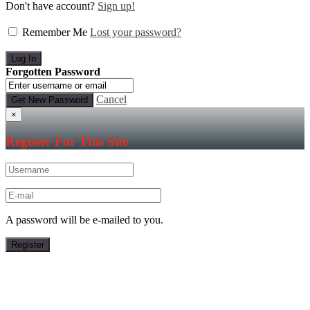
Don't have account?
Sign up!
Remember Me
Lost your password?
Forgotten Password
Cancel
×
Register For This Site
A password will be e-mailed to you.