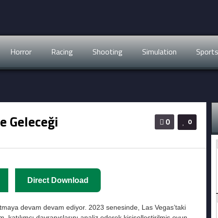
Horror
Racing
Shooting
Simulation
Sport
e Geleceği
0
0
Direct Download
maya devam devam ediyor. 2023 senesinde, Las Vegas’taki
, katılımcı davranışlarını analiz ederek kişiselleştirilmiş oyun