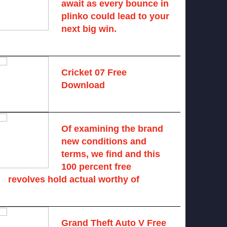
await as every bounce in
plinko could lead to your
next big win.
August 6, 2025 -
One comment
Cricket 07 Free
Download
November 6, 2024 -
No comments
Of examining the brand
new conditions and
terms, we find and this
100 percent free
revolves hold actual worthy of
August 7, 2026 -
No comments
Grand Theft Auto V Free