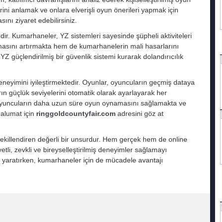
ni anlamak ve onlara elverişli oyun önerileri yapmak için
sını ziyaret edebilirsiniz.
edir. Kumarhaneler, YZ sistemleri sayesinde şüpheli aktiviteleri
umasını artırmakta hem de kumarhanelerin mali hasarlarını
 güçlendirilmiş bir güvenlik sistemi kurarak dolandırıcılık
neyimini iyileştirmektedir. Oyunlar, oyuncuların geçmiş dataya
rın güçlük seviyelerini otomatik olarak ayarlayarak her
r, oyuncuların daha uzun süre oyun oynamasını sağlamakta ve
malumat için
ringgoldcountyfair.com
adresini göz at
killendiren değerli bir unsurdur. Hem gerçek hem de online
li, zevkli ve bireyselleştirilmiş deneyimler sağlamayı
r yaratırken, kumarhaneler için de mücadele avantajı