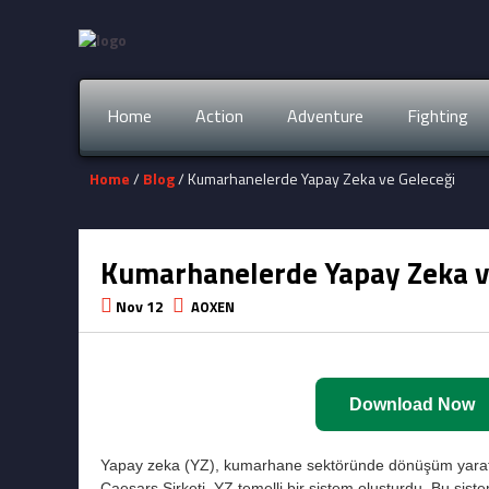
Home
Action
Adventure
Fighting
Home
/
Blog
/ Kumarhanelerde Yapay Zeka ve Geleceği
Kumarhanelerde Yapay Zeka v
Nov 12
AOXEN
Download Now
Yapay zeka (YZ), kumarhane sektöründe dönüşüm yarat
Caesars Şirketi, YZ temelli bir sistem oluşturdu. Bu sistem