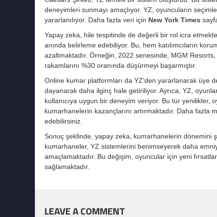
deneyimleri sunmayı amaçlıyor. YZ, oyuncuların seçimleri
yararlanılıyor. Daha fazla veri için
New York Times
sayfa
Yapay zeka, hile tespitinde de değerli bir rol icra etmekt
anında belirleme edebiliyor. Bu, hem katılımcıların kor
azaltmaktadır. Örneğin, 2022 senesinde, MGM Resorts, YZ
rakamlarını %30 oranında düşürmeyi başarmıştır.
Online kumar platformları da YZ’den yararlanarak üye de
dayanarak daha ilginç hale getiriliyor. Ayrıca, YZ, oyunla
kullanıcıya uygun bir deneyim veriyor. Bu tür yenilikle
kumarhanelerin kazançlarını artırmaktadır. Daha fazla 
edebilirsiniz.
Sonuç şeklinde, yapay zeka, kumarhanelerin dönemini şe
kumarhaneler, YZ sistemlerini benimseyerek daha emniyet
amaçlamaktadır. Bu değişim, oyuncular için yeni fırsatla
sağlamaktadır.
LEAVE A COMMENT