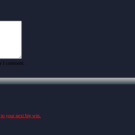
me I comment.
 to your next big win.