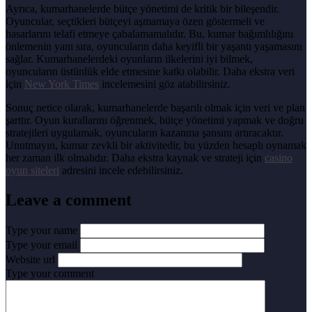
Ayrıca, kumarhanelerde bütçe yönetimi de kritik bir bileşendir.
Oyuncular, seçtikleri bütçeyi aşmamaya özen göstermeli ve
hasarlarını telafi etmeye çabalamamalıdır. Bu, kumar bağımlılığını
önlemenin yanı sıra, oyuncuların daha keyifli bir yaşantı yaşamasını
sağlar. Kumarhanelerdeki oyunların ilkelerini iyi bilmek,
oyuncuların üstünlük elde etmesine katkı olabilir. Daha ekstra veri
için
New York Times
incelemesini göz atabilirsiniz.
Sonuç netice olarak, kumarhanelerde başarılı olmak için veri ve plan
şarttır. Oyun kurallarını öğrenmek, bütçe yönetimi yapmak ve doğru
stratejileri uygulamak, oyuncuların kazanma şansını artıracaktır.
Unutmayın, kumar zevkli bir aktivitedir, bu yüzden hesaplı oynamak
her zaman ilk olmalıdır. Daha ekstra kaynak ve strateji için
casino
oyun siteleri
adresini incele edebilirsiniz.
Leave a comment
Type your name
Type your email
Website url
Type your comment