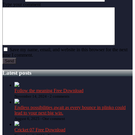
Type your comment
Save my name, email, and website in this browser for the next
time I comment.
Latest posts
Follow the meaning Free Download
November 14, 2024 -
2 comments
Endless possibilities await as every bounce in plinko could
lead to your next big win.
August 6, 2025 -
One comment
Cricket 07 Free Download